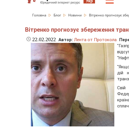
☰
Укр
Головна
Блог
Новини
Вітренко прогнозує збе
Вітренко прогнозує збереження транз
22.02.2022
Автор:
Лента от Протокола
Пере
"Газп
відсу
"Нафт
"Якщо
дій 
транз
Свій
Федер
краї
сплач