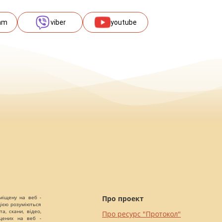
am
viber
youtube
міщену на веб -
Про проект
цією розуміються
а, скани, відео,
Про ресурс "Протокол"
іщених на веб -