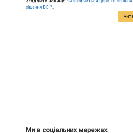
Згадайте новину:
Чи закінчиться цирк та звільня
рішення ВС ?..
Чит
Ми в соціальних мережах: