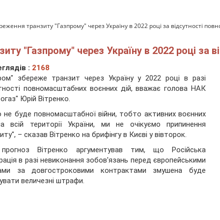
реження транзиту "Газпрому" через Україну в 2022 році за відсутності пов
иту "Газпрому" через Україну в 2022 році за 
глядів :
2168
ром" збереже транзит через Україну у 2022 році в разі
тності повномасштабних воєнних дій, вважає голова НАК
огаз" Юрій Вітренко.
 не буде повномасштабної війни, тобто активних воєнних
на всій території України, ми не очікуємо припинення
иту", – сказав Вітренко на брифінгу в Києві у вівторок.
 прогноз Вітренко аргументував тим, що Російська
ація в разі невиконання зобов'язань перед європейськими
нами за довгостроковими контрактами змушена буде
увати величезні штрафи.