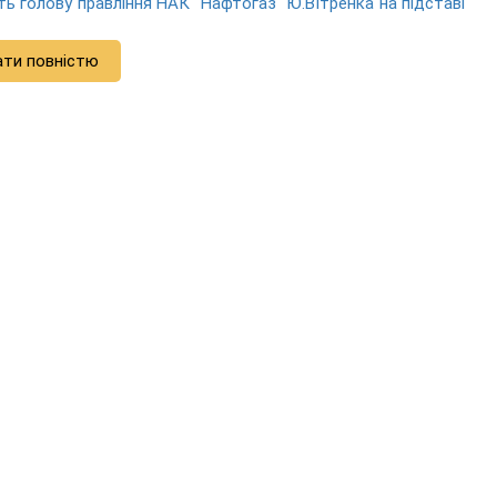
ть голову правління НАК "Нафтогаз" Ю.ВІтренка на підставі
ати повністю