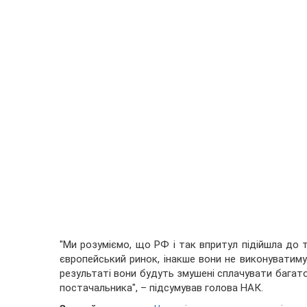
"Ми розуміємо, що РФ і так впритул підійшла до т
європейський ринок, інакше вони не виконуватим
результаті вони будуть змушені сплачувати бага
постачальника", – підсумував голова НАК.