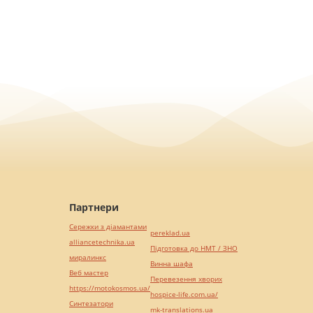
Партнери
Сережки з діамантами
pereklad.ua
alliancetechnika.ua
Підготовка до НМТ / ЗНО
миралинкс
Винна шафа
Веб мастер
Перевезення хворих
https://motokosmos.ua/
hospice-life.com.ua/
Синтезатори
mk-translations.ua