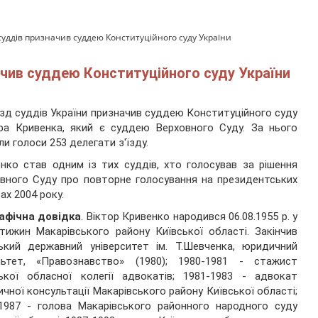
 суддів призначив суддею Конституційного суду України
ачив суддею Конституційного суду України
з'їзд суддів України призначив суддею Конституційного суду
ра Кривенка, який є суддею Верховного Суду. За нього
ли голоси 253 делегати з'їзду.
нко став одним із тих суддів, хто голосував за рішення
вного Суду про повторне голосування на президентських
ах 2004 року.
афічна довідка
. Віктор Кривенко народився 06.08.1955 р. у
тижин Макарівського району Київської області. Закінчив
ький державний університет ім. Т.Шевченка, юридичний
льтет, «Правознавство» (1980); 1980-1981 - стажист
ької обласної колегії адвокатів; 1981-1983 - адвокат
чної консультації Макарівського району Київської області;
1987 - голова Макарівського районного народного суду