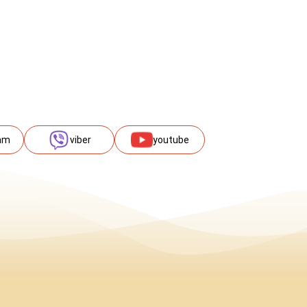
am
viber
youtube