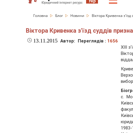
☰
Укр
Головна
Блог
Новини
Віктора Кривенка з'їзд
Віктора Кривенка з'їзд суддів призн
13.11.2015
Автор:
Переглядів :
1656
ХІІІ 
Вікто
відда
Криве
Верхо
вибор
Біогр
с. Мо
Київс
факу
Київс
юриди
1983-