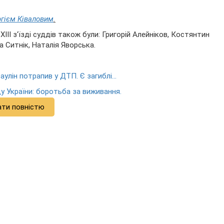
гієм Ківаловим
.
ІІ з'їзді суддів також були: Григорій Алейніков, Костянтин
 Ситнік, Наталія Яворська.
улін потрапив у ДТП. Є загиблі...
у України: боротьба за виживання.
ати повністю