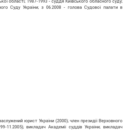
ької області; 1987-1993 - суддя Київського обласного суду;
ного Суду України; з 06.2008 - голова Судової палати в
заслужений юрист України (2000); член президії Верховного
99-11.2005); викладач Академії суддів України; викладач