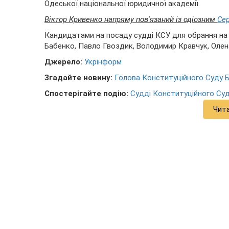
Одеської національної юридичної академії.
Віктор Кривенко напряму пов'язаний із одіозним
Сер
Кандидатами на посаду судді КСУ для обрання на ХІ
Бабенко, Павло Гвоздик, Володимир Кравчук, Олена
Джерело:
Укрінформ
Згадайте новину:
Голова Конституційного Суду Ба
Спостерігайте подію:
Судді Конституційного Суд
Чит