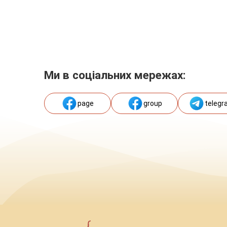
Ми в соціальних мережах:
page
group
telegr