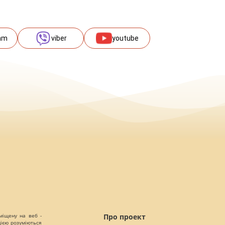
am
viber
youtube
міщену на веб -
Про проект
цією розуміються