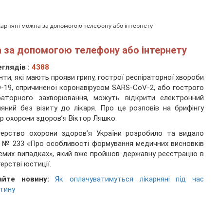
ікарняні можна за допомогою телефону або інтернету
а за допомогою телефону або інтернету
глядів :
4388
нти, які мають прояви грипу, гострої респіраторної хвороби
-19, спричиненої коронавірусом SARS-CoV-2, або гострого
іраторного захворювання, можуть відкрити електронний
няний без візиту до лікаря. Про це розповів на брифінгу
тр охорони здоров’я Віктор Ляшко.
терство охорони здоров’я України розробило та видало
 № 233 «Про особливості формування медичних висновків
емих випадках», який вже пройшов державну реєстрацію в
терстві юстиції.
айте новину:
Як оплачуватимуться лікарняні під час
тину