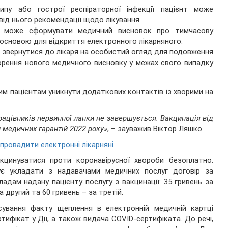
ипу або гострої респіраторної інфекції пацієнт може
від нього рекомендації щодо лікування.
ар може сформувати медичний висновок про тимчасову
є основою для відкриття електронного лікарняного.
 звернутися до лікаря на особистий огляд для подовження
орення нового медичного висновку у межах свого випадку
им пацієнтам уникнути додаткових контактів із хворими на
цівників первинної ланки не завершується. Вакцинація від
 медичних гарантій 2022 року»
, – зауважив Віктор Ляшко.
апровадити електронні лікарняні
акцинуватися проти коронавірусної хвороби безоплатно.
ує укладати з надавачами медичних послуг договір за
адам надану пацієнту послугу з вакцинації: 35 гривень за
а другий та 60 гривень – за третій.
іксування факту щеплення в електронній медичній картці
тифікат у Дії, а також видача COVID-сертифіката. До речі,