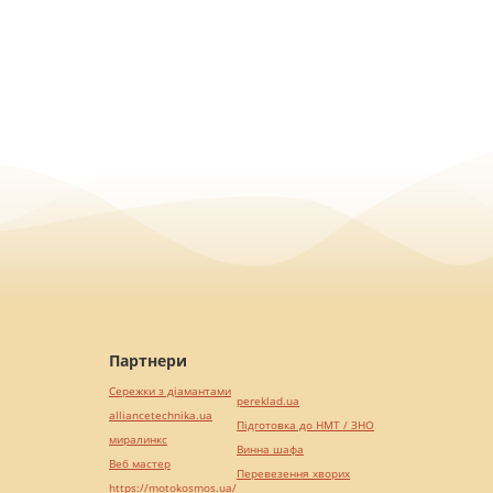
Партнери
Сережки з діамантами
pereklad.ua
alliancetechnika.ua
Підготовка до НМТ / ЗНО
миралинкс
Винна шафа
Веб мастер
Перевезення хворих
https://motokosmos.ua/