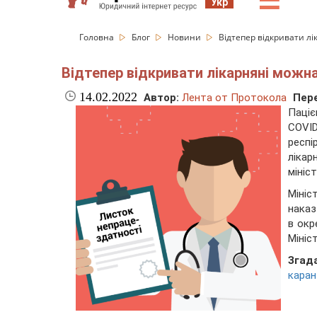
☰
Укр
Головна
Блог
Новини
Відтепер відкривати л
Відтепер відкривати лікарняні можн
14.02.2022
Автор:
Лента от Протокола
Пере
Паціє
COVID
респ
лікар
мініс
Мініс
наказ
в окр
Мініс
Згад
каран