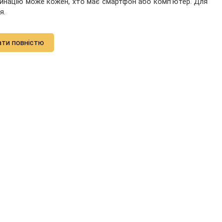
цинацію може кожен, хто має смартфон або комп’ютер. Для
я.
ати повністю