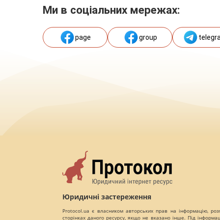
Ми в соціальних мережах:
page
group
telegr
Юридичні застереження
Protocol.ua є власником авторських прав на інформацію, роз
сторінках даного ресурсу, якщо не вказано інше. Під інформа