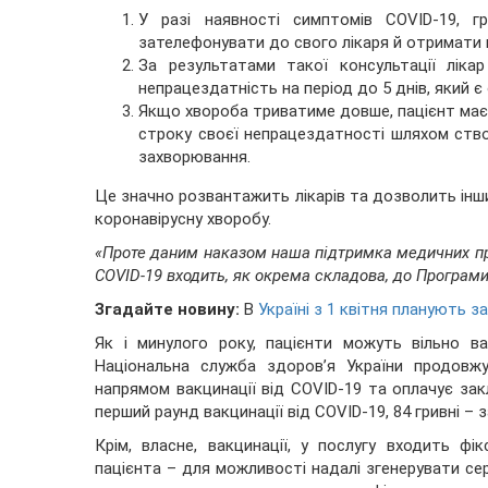
У разі наявності симптомів COVID-19, гр
зателефонувати до свого лікаря й отримати 
За результатами такої консультації лік
непрацездатність на період до 5 днів, який 
Якщо хвороба триватиме довше, пацієнт має
строку своєї непрацездатності шляхом ств
захворювання.
Це значно розвантажить лікарів та дозволить інш
коронавірусну хворобу.
«Проте даним наказом наша підтримка медичних пра
COVID-19 входить, як окрема складова, до Програми
Згадайте новину:
В
Україні з 1 квітня планують з
Як і минулого року, пацієнти можуть вільно в
Національна служба здоров’я України продовж
напрямом вакцинації від COVID-19 та оплачує закл
перший раунд вакцинації від COVID-19, 84 гривні – з
Крім, власне, вакцинації, у послугу входить ф
пацієнта – для можливості надалі згенерувати сер