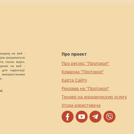
міщену на веб -
Про проект
цією розуміються
а, скани, відео,
Про ресурс "Протокол"
іщених на веб -
 для індексації
Команда "Протокол"
 використанням
о.
Карта Сайту
Реклама на "Протокол"
і.
Тендер на юридическую услугу
Угода користувача