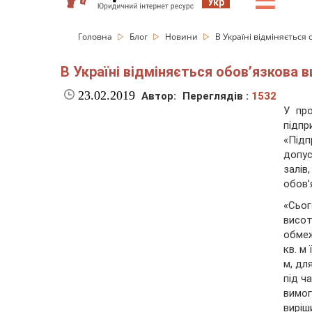
☰
Укр
Головна
Блог
Новини
В Україні відміняєтьс
В Україні відміняється обов’язкова
23.02.2019
Автор:
Переглядів :
1532
У пр
підп
«Під
допус
залів
обов’
«Сьо
висот
обмеж
кв. м
м, дл
під ч
вимо
вирі