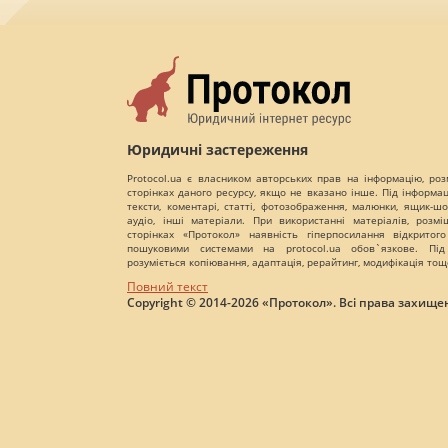
Юридичні застереження
Protocol.ua є власником авторських прав на інформацію, роз
сторінках даного ресурсу, якщо не вказано інше. Під інформа
тексти, коментарі, статті, фотозображення, малюнки, ящик-шот
аудіо, інші матеріали. При використанні матеріалів, розм
сторінках «Протокол» наявність гіперпосилання відкритого
пошуковими системами на protocol.ua обов`язкове. Під
розуміється копіювання, адаптація, рерайтинг, модифікація тощ
Повний текст
Copyright © 2014-2026 «Протокол». Всі права захищен