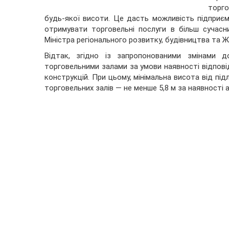
торго
будь-якої висоти. Це дасть можливість підприємц
отримувати торговельні послуги в більш сучас
Міністра регіонального розвитку, будівництва та 
Відтак, згідно із запропонованими змінами д
торговельними залами за умови наявності відповід
конструкцій. При цьому, мінімальна висота від під
торговельних залів — не менше 5,8 м за наявності 