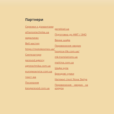
Партнери
Сережки з діамантами
pereklad.ua
alliancetechnika.ua
Підготовка до НМТ / ЗНО
миралинкс
Винна шафа
Веб мастер
Перевезення хворих
https://motokosmos.ua/
hospice-life.com.ua/
Синтезатори
mk-translations.ua
perevod.agency
maltina.com.ua
agrotechnika.com.ua
Шафи купе
europeservice.com.ua
Брендові сумки
текст юа
Натяжні стелі Nova Stelya
Посилання
Перевезення хворих за
kievperevod.com.ua
кордон