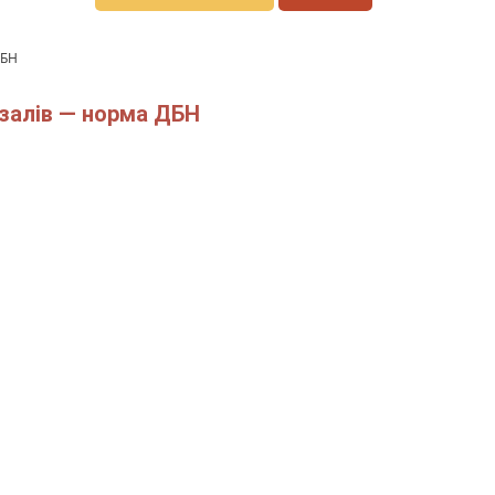
ДБН
 залів — норма ДБН