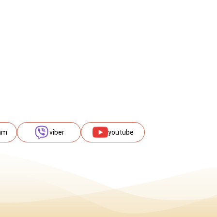
am
viber
youtube