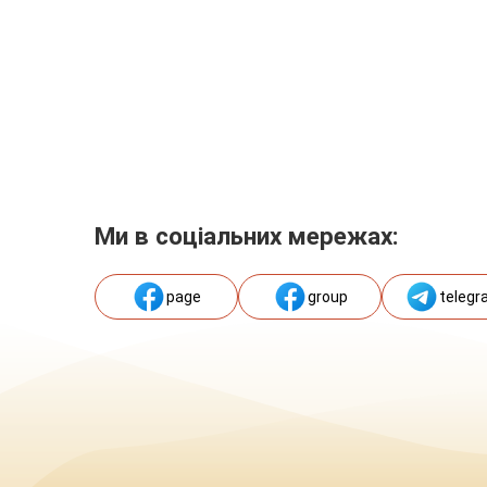
Ми в соціальних мережах:
page
group
telegr