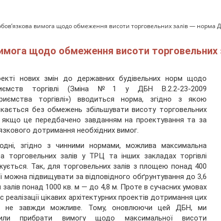
я обов’язкова вимога щодо обмеження висоти торговельних залів — норма 
 вимога щодо обмеження висоти торговельних
оекті нових змін до державних будівельних норм щодо
риємств торгівлі (Зміна №1 у ДБН В.2.2-23-2009
приємства торгівлі») вводиться норма, згідно з якою
кається без обмежень збільшувати висоту торговельних
, якщо це передбачено завданням на проектування та за
язкового дотримання необхідних вимог.
годні, згідно з чинними нормами, можлива максимальна
а торговельних залів у ТРЦ та інших закладах торгівлі
ується. Так, для торговельних залів з площею понад 400
 її можна підвищувати за відповідного обґрунтування до 3,6
я залів понад 1000 кв. м — до 4,8 м. Проте в сучасних умовах
ас реалізації цікавих архітектурних проектів дотримання цих
г не завжди можливе. Тому, оновлюючи цей ДБН, ми
шили прибрати вимогу щодо максимальної висоти