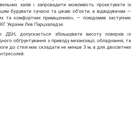
вельних залів і запровадити можливість проектувати їх
ям будувати сучасні та цікаві об’єкти, а відвідувачам —
них та комфортних приміщеннях», — повідомив заступник
ЖКГ України Лев Парцхаладзе.
о ДБН, допускається збільшувати висоту поверхів із
ного обґрунтування з приводу механізації, обладнання, та
логи до стелі має складати не менше 3 м, а для двосвітних
антресолей.