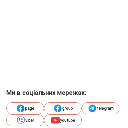
Ми в соціальних мережах:
page
group
telegram
viber
youtube