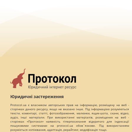
Юридичні застереження
Protocol.ua є власником авторських прав на інформацію, розміщену на веб -
сторінках даного ресурсу, якщо не вказано інше. Під інформацією розуміються
тексти, коментарі, статті, фотозображення, малюнки, ящик-шота, скани, відео,
аудіо, інші матеріали. При використанні матеріалів, розміщених на веб -
сторінках «Протокол» наявність гіперпосилання відкритого для індексації
пошуковими системами на protocol.ua обов`язкове. Під використанням
розуміється копіювання, адаптація, рерайтинг, модифікація тощо.