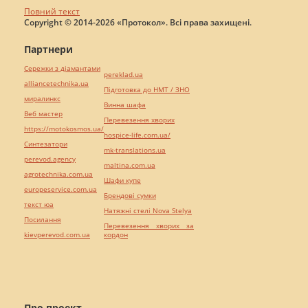
Повний текст
Copyright © 2014-2026 «Протокол». Всі права захищені.
Партнери
Сережки з діамантами
pereklad.ua
alliancetechnika.ua
Підготовка до НМТ / ЗНО
миралинкс
Винна шафа
Веб мастер
Перевезення хворих
https://motokosmos.ua/
hospice-life.com.ua/
Синтезатори
mk-translations.ua
perevod.agency
maltina.com.ua
agrotechnika.com.ua
Шафи купе
europeservice.com.ua
Брендові сумки
текст юа
Натяжні стелі Nova Stelya
Посилання
Перевезення хворих за
kievperevod.com.ua
кордон
Про проект