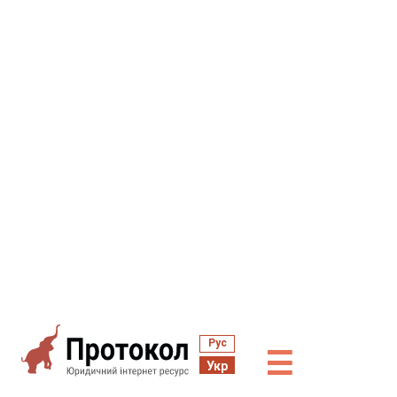
Рус
☰
Укр