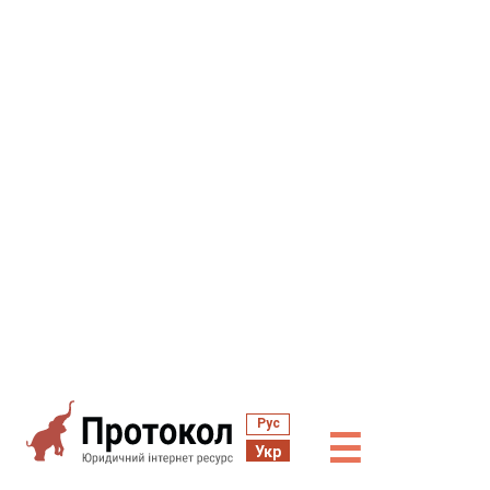
Рус
☰
Укр