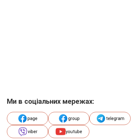
Ми в соціальних мережах:
page
group
telegram
viber
youtube