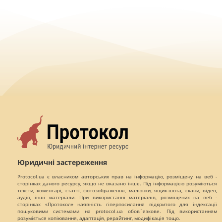
Юридичні застереження
Protocol.ua є власником авторських прав на інформацію, розміщену на веб -
сторінках даного ресурсу, якщо не вказано інше. Під інформацією розуміються
тексти, коментарі, статті, фотозображення, малюнки, ящик-шота, скани, відео,
аудіо, інші матеріали. При використанні матеріалів, розміщених на веб -
сторінках «Протокол» наявність гіперпосилання відкритого для індексації
пошуковими системами на protocol.ua обов`язкове. Під використанням
розуміється копіювання, адаптація, рерайтинг, модифікація тощо.