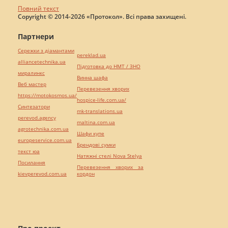
Повний текст
Copyright © 2014-2026 «Протокол». Всі права захищені.
Партнери
Сережки з діамантами
pereklad.ua
alliancetechnika.ua
Підготовка до НМТ / ЗНО
миралинкс
Винна шафа
Веб мастер
Перевезення хворих
https://motokosmos.ua/
hospice-life.com.ua/
Синтезатори
mk-translations.ua
perevod.agency
maltina.com.ua
agrotechnika.com.ua
Шафи купе
europeservice.com.ua
Брендові сумки
текст юа
Натяжні стелі Nova Stelya
Посилання
Перевезення хворих за
kievperevod.com.ua
кордон