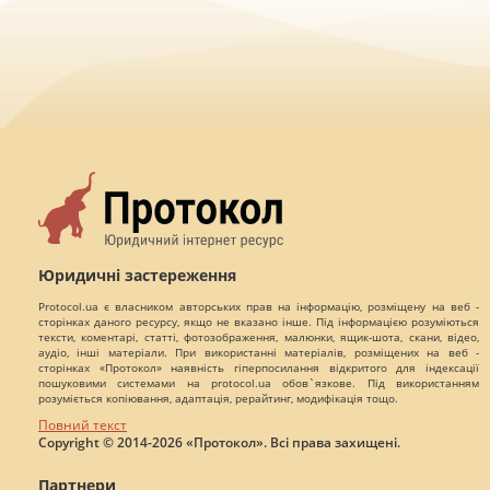
Юридичні застереження
Protocol.ua є власником авторських прав на інформацію, розміщену на веб -
сторінках даного ресурсу, якщо не вказано інше. Під інформацією розуміються
тексти, коментарі, статті, фотозображення, малюнки, ящик-шота, скани, відео,
аудіо, інші матеріали. При використанні матеріалів, розміщених на веб -
сторінках «Протокол» наявність гіперпосилання відкритого для індексації
пошуковими системами на protocol.ua обов`язкове. Під використанням
розуміється копіювання, адаптація, рерайтинг, модифікація тощо.
Повний текст
Copyright © 2014-2026 «Протокол». Всі права захищені.
Партнери