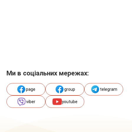
Ми в соціальних мережах:
page
group
telegram
viber
youtube