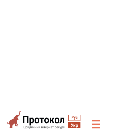
Рус
☰
Укр