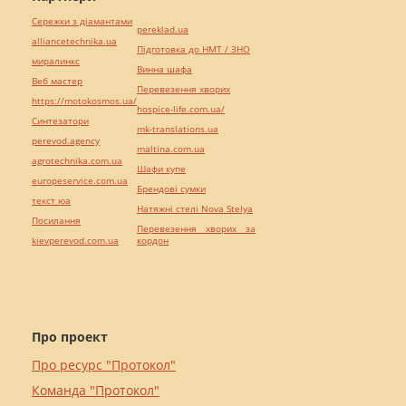
Сережки з діамантами
pereklad.ua
alliancetechnika.ua
Підготовка до НМТ / ЗНО
миралинкс
Винна шафа
Веб мастер
Перевезення хворих
https://motokosmos.ua/
hospice-life.com.ua/
Синтезатори
mk-translations.ua
perevod.agency
maltina.com.ua
agrotechnika.com.ua
Шафи купе
europeservice.com.ua
Брендові сумки
текст юа
Натяжні стелі Nova Stelya
Посилання
Перевезення хворих за
kievperevod.com.ua
кордон
Про проект
Про ресурс "Протокол"
Команда "Протокол"