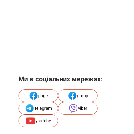
Ми в соціальних мережах:
page
group
telegram
viber
youtube