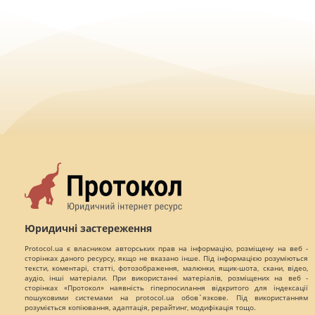
Юридичні застереження
Protocol.ua є власником авторських прав на інформацію, розміщену на веб -
сторінках даного ресурсу, якщо не вказано інше. Під інформацією розуміються
тексти, коментарі, статті, фотозображення, малюнки, ящик-шота, скани, відео,
аудіо, інші матеріали. При використанні матеріалів, розміщених на веб -
сторінках «Протокол» наявність гіперпосилання відкритого для індексації
пошуковими системами на protocol.ua обов`язкове. Під використанням
розуміється копіювання, адаптація, рерайтинг, модифікація тощо.