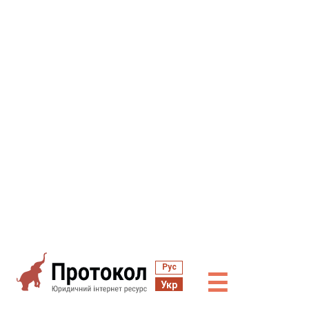
Рус
☰
Укр