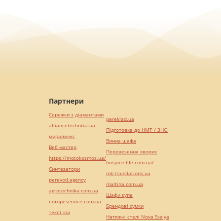
Партнери
Сережки з діамантами
pereklad.ua
alliancetechnika.ua
Підготовка до НМТ / ЗНО
миралинкс
Винна шафа
Веб мастер
Перевезення хворих
https://motokosmos.ua/
hospice-life.com.ua/
Синтезатори
mk-translations.ua
perevod.agency
maltina.com.ua
agrotechnika.com.ua
Шафи купе
europeservice.com.ua
Брендові сумки
текст юа
Натяжні стелі Nova Stelya