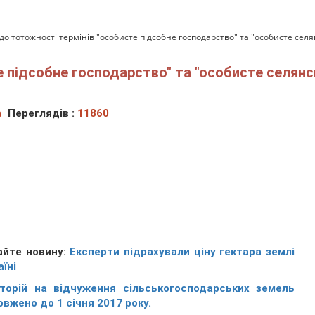
о тотожності термінів "особисте підсобне господарство" та "особисте селян
 підсобне господарство" та "особисте селянс
а
Переглядів :
11860
айте новину:
Експерти підрахували ціну гектара землі
аїні
торій на відчуження сільськогосподарських земель
вжено до 1 січня 2017 року.