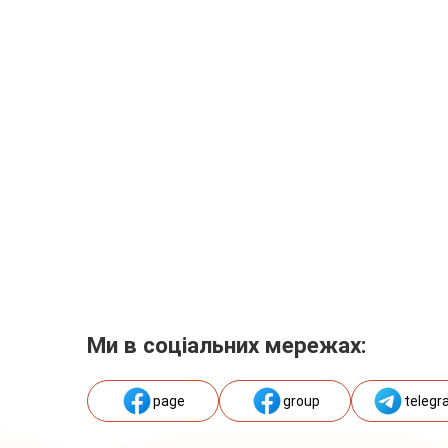
Ми в соціальних мережах:
page
group
telegr