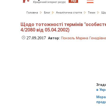
☰
Укр
Головна
Блог
Аналітична стаття
Теми
Щод
Щодо тотожності термінів "особисте
4/2080 від 05.04.2002)
27.09.2017
Автор:
Понзель Марина Генадіївн
Згад
в Укр
Мора
продо