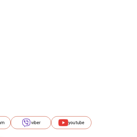
am
viber
youtube