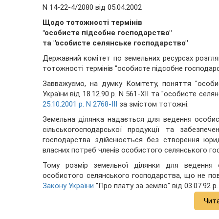
N 14-22-4/2080 від 05.04.2002
Щодо тотожності термінів
"особисте підсобне господарство"
та "особисте селянське господарство"
Державний комітет по земельних ресурсах розглян
тотожності термінів "особисте підсобне господар
Завважуємо, на думку Комітету, поняття "особи
України від 18.12.90 р. N 561-XII та "особисте селя
25.10.2001 р. N 2768-III
за змістом тотожні.
Земельна ділянка надається для ведення особи
сільськогосподарської продукції та забезпеч
господарства здійснюється без створення юрид
власних потреб членів особистого селянського гос
Тому розмір земельної ділянки для ведення 
особистого селянського господарства, що не по
Закону України
"Про плату за землю" від 03.07.92 р.
Чит