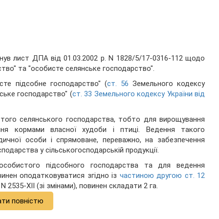
ув лист ДПА від 01.03.2002 р. N 1828/5/17-0316-112 щодо
ство" та "особисте селянське господарство".
сте підсобне господарство" (
ст. 56
Земельного кодексу
нське господарство" (
ст. 33 Земельного кодексу України від
стого селянського господарства, тобто для вирощування
ення кормами власної худоби і птиці. Ведення такого
ичної особи і спрямоване, переважно, на забезпечення
подарства у сільськогосподарській продукції.
особистого підсобного господарства та для ведення
винен оподатковуватися згідно із
частиною другою ст. 12
 N 2535-XII (зі змінами), повинен складати 2 га.
ати повністю