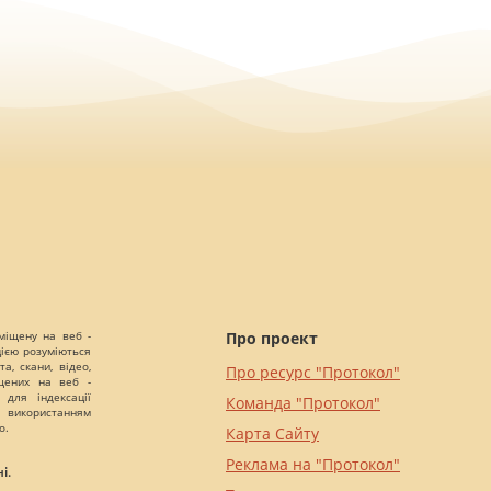
міщену на веб -
Про проект
цією розуміються
а, скани, відео,
Про ресурс "Протокол"
іщених на веб -
 для індексації
Команда "Протокол"
 використанням
о.
Карта Сайту
Реклама на "Протокол"
і.