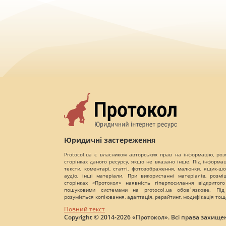
Юридичні застереження
Protocol.ua є власником авторських прав на інформацію, роз
сторінках даного ресурсу, якщо не вказано інше. Під інформа
тексти, коментарі, статті, фотозображення, малюнки, ящик-шот
аудіо, інші матеріали. При використанні матеріалів, розм
сторінках «Протокол» наявність гіперпосилання відкритого
пошуковими системами на protocol.ua обов`язкове. Під
розуміється копіювання, адаптація, рерайтинг, модифікація тощ
Повний текст
Copyright © 2014-2026 «Протокол». Всі права захищен