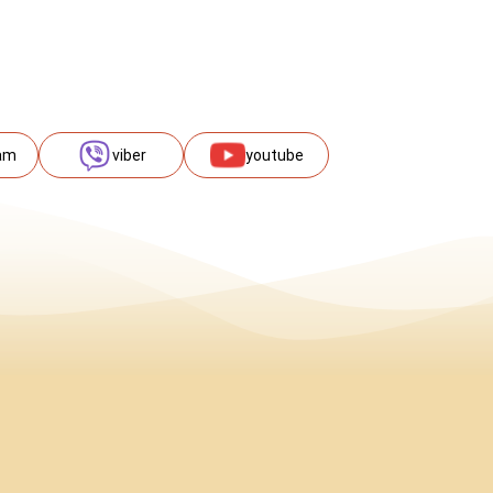
am
viber
youtube