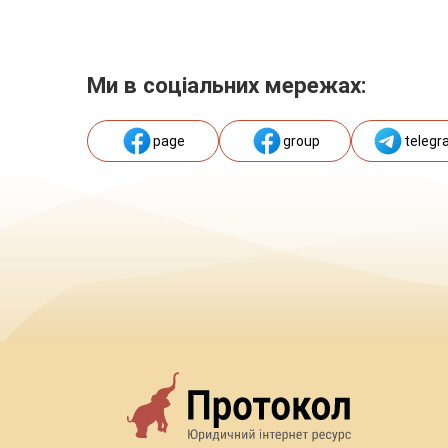
Ми в соціальних мережах:
page
group
telegr