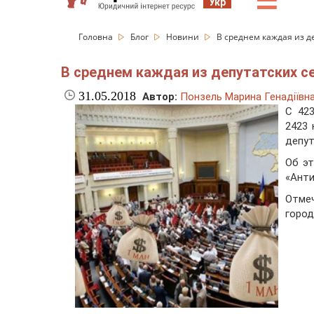
☰
Укр
Головна
Блог
Новини
В среднем каждая из д
В среднем каждая из депутатских с
31.05.2018
Автор:
Понзель Марина Генадіївн
С 42
2423 
депут
Об эт
«Анти
Отмеч
город