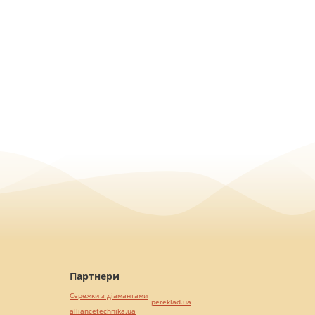
Партнери
Сережки з діамантами
pereklad.ua
alliancetechnika.ua