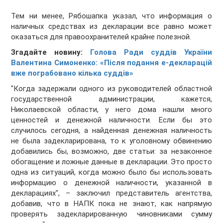
Тем ни менее, Рябошапка указал, что информация о
наличных средствах из декларации все равно может
оказаться для правоохранителей крайне полезной.
Згадайте новину:
Голова Ради суддів України
Валентина Симоненко: «Після подання е-декларацій
вже пограбовано кілька суддів»
"Когда задержали одного из руководителей областной
государственной администрации, кажется,
Николаевской области, у него дома нашли много
ценностей и денежной наличности. Если бы это
случилось сегодня, а найденная денежная наличность
не была задекларирована, то к уголовному обвинению
добавились бы, возможно, две статьи: за незаконное
обогащение и ложные данные в декларации. Это просто
одна из ситуаций, когда можно было бы использовать
информацию о денежной наличности, указанной в
декларациях", – заключил представитель агентства,
добавив, что в НАПК пока не знают, как напрямую
проверять задекларированную чиновниками сумму