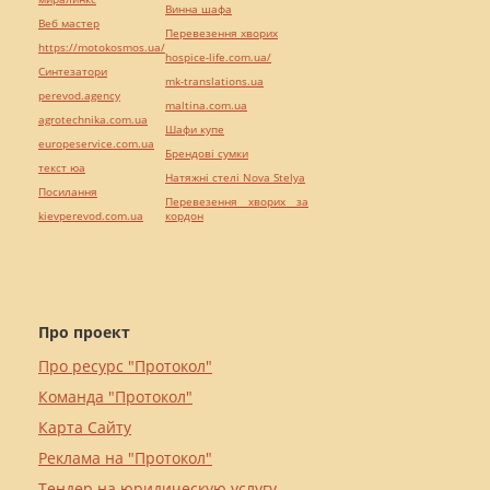
Винна шафа
Веб мастер
Перевезення хворих
https://motokosmos.ua/
hospice-life.com.ua/
Синтезатори
mk-translations.ua
perevod.agency
maltina.com.ua
agrotechnika.com.ua
Шафи купе
europeservice.com.ua
Брендові сумки
текст юа
Натяжні стелі Nova Stelya
Посилання
Перевезення хворих за
kievperevod.com.ua
кордон
Про проект
Про ресурс "Протокол"
Команда "Протокол"
Карта Сайту
Реклама на "Протокол"
Тендер на юридическую услугу