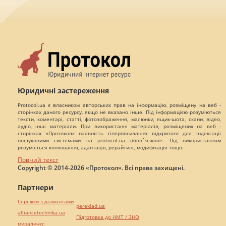
Юридичні застереження
Protocol.ua є власником авторських прав на інформацію, розміщену на веб -
сторінках даного ресурсу, якщо не вказано інше. Під інформацією розуміються
тексти, коментарі, статті, фотозображення, малюнки, ящик-шота, скани, відео,
аудіо, інші матеріали. При використанні матеріалів, розміщених на веб -
сторінках «Протокол» наявність гіперпосилання відкритого для індексації
пошуковими системами на protocol.ua обов`язкове. Під використанням
розуміється копіювання, адаптація, рерайтинг, модифікація тощо.
Повний текст
Copyright © 2014-2026 «Протокол». Всі права захищені.
Партнери
Сережки з діамантами
pereklad.ua
alliancetechnika.ua
Підготовка до НМТ / ЗНО
миралинкс