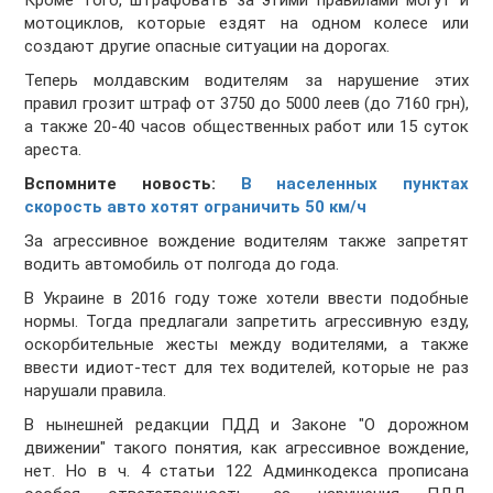
Кроме того, штрафовать за этими правилами могут и
мотоциклов, которые ездят на одном колесе или
создают другие опасные ситуации на дорогах.
Теперь молдавским водителям за нарушение этих
правил грозит штраф от 3750 до 5000 леев (до 7160 грн),
а также 20-40 часов общественных работ или 15 суток
ареста.
Вспомните новость:
В населенных пунктах
скорость авто хотят ограничить 50 км/ч
За агрессивное вождение водителям также запретят
водить автомобиль от полгода до года.
В Украине в 2016 году тоже хотели ввести подобные
нормы. Тогда предлагали запретить агрессивную езду,
оскорбительные жесты между водителями, а также
ввести идиот-тест для тех водителей, которые не раз
нарушали правила.
В нынешней редакции ПДД и Законе "О дорожном
движении" такого понятия, как агрессивное вождение,
нет. Но в ч. 4 статьи 122 Админкодекса прописана