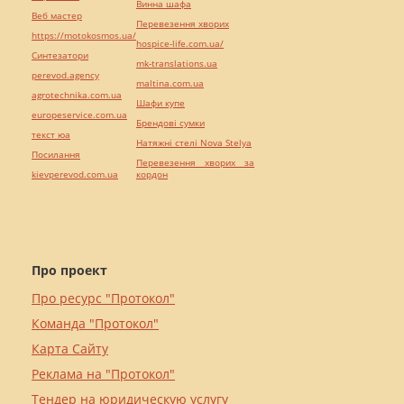
Винна шафа
Веб мастер
Перевезення хворих
https://motokosmos.ua/
hospice-life.com.ua/
Синтезатори
mk-translations.ua
perevod.agency
maltina.com.ua
agrotechnika.com.ua
Шафи купе
europeservice.com.ua
Брендові сумки
текст юа
Натяжні стелі Nova Stelya
Посилання
Перевезення хворих за
kievperevod.com.ua
кордон
Про проект
Про ресурс "Протокол"
Команда "Протокол"
Карта Сайту
Реклама на "Протокол"
Тендер на юридическую услугу