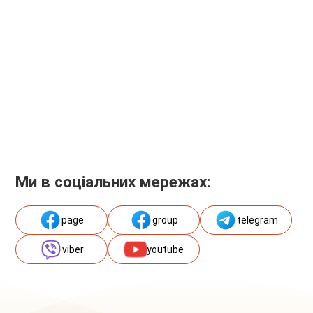
Ми в соціальних мережах:
page
group
telegram
viber
youtube