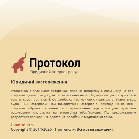
Юридичні застереження
Protocol.ua є власником авторських прав на інформацію, розміщену на веб -
сторінках даного ресурсу, якщо не вказано інше. Під інформацією розуміються
тексти, коментарі, статті, фотозображення, малюнки, ящик-шота, скани, відео,
аудіо, інші матеріали. При використанні матеріалів, розміщених на веб -
сторінках «Протокол» наявність гіперпосилання відкритого для індексації
пошуковими системами на protocol.ua обов`язкове. Під використанням
розуміється копіювання, адаптація, рерайтинг, модифікація тощо.
Повний текст
Copyright © 2014-2026 «Протокол». Всі права захищені.