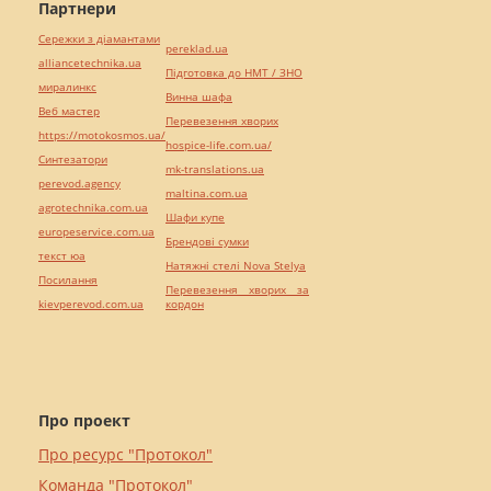
Партнери
Сережки з діамантами
pereklad.ua
alliancetechnika.ua
Підготовка до НМТ / ЗНО
миралинкс
Винна шафа
Веб мастер
Перевезення хворих
https://motokosmos.ua/
hospice-life.com.ua/
Синтезатори
mk-translations.ua
perevod.agency
maltina.com.ua
agrotechnika.com.ua
Шафи купе
europeservice.com.ua
Брендові сумки
текст юа
Натяжні стелі Nova Stelya
Посилання
Перевезення хворих за
kievperevod.com.ua
кордон
Про проект
Про ресурс "Протокол"
Команда "Протокол"