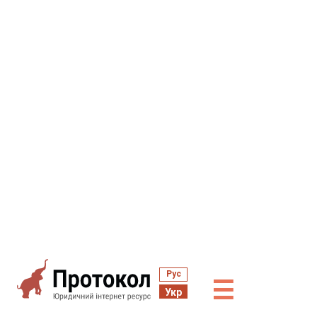
Рус
☰
Укр