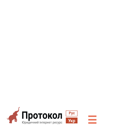
Рус
☰
Укр