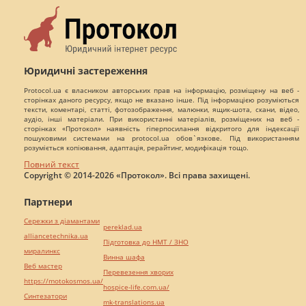
Юридичні застереження
Protocol.ua є власником авторських прав на інформацію, розміщену на веб -
сторінках даного ресурсу, якщо не вказано інше. Під інформацією розуміються
тексти, коментарі, статті, фотозображення, малюнки, ящик-шота, скани, відео,
аудіо, інші матеріали. При використанні матеріалів, розміщених на веб -
сторінках «Протокол» наявність гіперпосилання відкритого для індексації
пошуковими системами на protocol.ua обов`язкове. Під використанням
розуміється копіювання, адаптація, рерайтинг, модифікація тощо.
Повний текст
Copyright © 2014-2026 «Протокол». Всі права захищені.
Партнери
Сережки з діамантами
pereklad.ua
alliancetechnika.ua
Підготовка до НМТ / ЗНО
миралинкс
Винна шафа
Веб мастер
Перевезення хворих
https://motokosmos.ua/
hospice-life.com.ua/
Синтезатори
mk-translations.ua