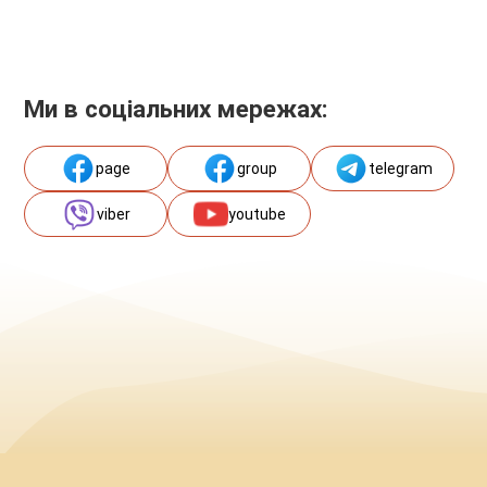
Ми в соціальних мережах:
page
group
telegram
viber
youtube