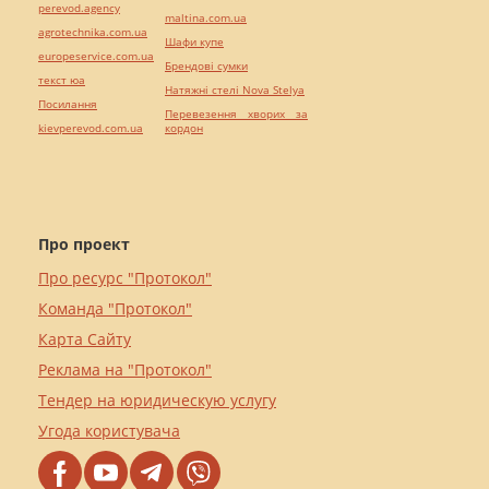
perevod.agency
maltina.com.ua
agrotechnika.com.ua
Шафи купе
europeservice.com.ua
Брендові сумки
текст юа
Натяжні стелі Nova Stelya
Посилання
Перевезення хворих за
kievperevod.com.ua
кордон
Про проект
Про ресурс "Протокол"
Команда "Протокол"
Карта Сайту
Реклама на "Протокол"
Тендер на юридическую услугу
Угода користувача