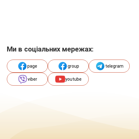
Ми в соціальних мережах:
page
group
telegram
viber
youtube