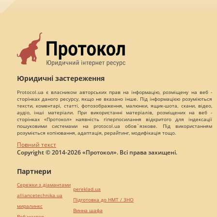
Юридичні застереження
Protocol.ua є власником авторських прав на інформацію, розміщену на веб -
сторінках даного ресурсу, якщо не вказано інше. Під інформацією розуміються
тексти, коментарі, статті, фотозображення, малюнки, ящик-шота, скани, відео,
аудіо, інші матеріали. При використанні матеріалів, розміщених на веб -
сторінках «Протокол» наявність гіперпосилання відкритого для індексації
пошуковими системами на protocol.ua обов`язкове. Під використанням
розуміється копіювання, адаптація, рерайтинг, модифікація тощо.
Повний текст
Copyright © 2014-2026 «Протокол». Всі права захищені.
Партнери
Сережки з діамантами
pereklad.ua
alliancetechnika.ua
Підготовка до НМТ / ЗНО
миралинкс
Винна шафа
Веб мастер