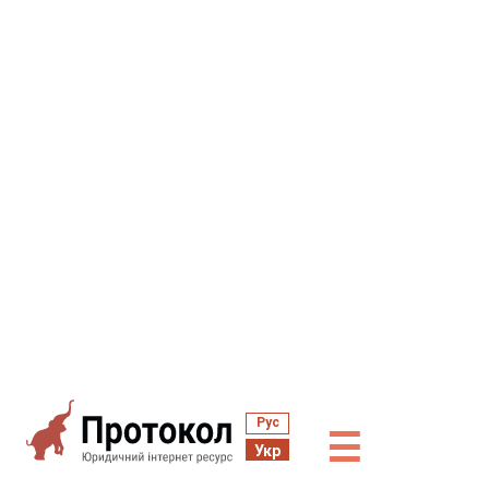
Рус
☰
Укр