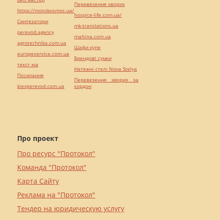
Перевезення хворих
https://motokosmos.ua/
hospice-life.com.ua/
Синтезатори
mk-translations.ua
perevod.agency
maltina.com.ua
agrotechnika.com.ua
Шафи купе
europeservice.com.ua
Брендові сумки
текст юа
Натяжні стелі Nova Stelya
Посилання
Перевезення хворих за
kievperevod.com.ua
кордон
Про проект
Про ресурс "Протокол"
Команда "Протокол"
Карта Сайту
Реклама на "Протокол"
Тендер на юридическую услугу