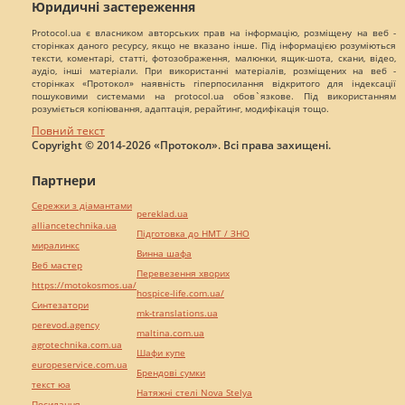
Юридичні застереження
Protocol.ua є власником авторських прав на інформацію, розміщену на веб -
сторінках даного ресурсу, якщо не вказано інше. Під інформацією розуміються
тексти, коментарі, статті, фотозображення, малюнки, ящик-шота, скани, відео,
аудіо, інші матеріали. При використанні матеріалів, розміщених на веб -
сторінках «Протокол» наявність гіперпосилання відкритого для індексації
пошуковими системами на protocol.ua обов`язкове. Під використанням
розуміється копіювання, адаптація, рерайтинг, модифікація тощо.
Повний текст
Copyright © 2014-2026 «Протокол». Всі права захищені.
Партнери
Сережки з діамантами
pereklad.ua
alliancetechnika.ua
Підготовка до НМТ / ЗНО
миралинкс
Винна шафа
Веб мастер
Перевезення хворих
https://motokosmos.ua/
hospice-life.com.ua/
Синтезатори
mk-translations.ua
perevod.agency
maltina.com.ua
agrotechnika.com.ua
Шафи купе
europeservice.com.ua
Брендові сумки
текст юа
Натяжні стелі Nova Stelya
Посилання