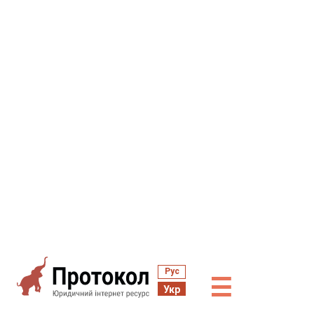
Рус
☰
Укр