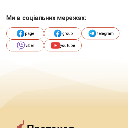
Ми в соціальних мережах:
page
group
telegram
viber
youtube