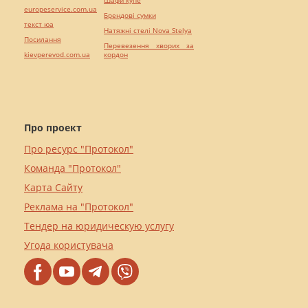
europeservice.com.ua
Брендові сумки
текст юа
Натяжні стелі Nova Stelya
Посилання
Перевезення хворих за
kievperevod.com.ua
кордон
Про проект
Про ресурс "Протокол"
Команда "Протокол"
Карта Сайту
Реклама на "Протокол"
Тендер на юридическую услугу
Угода користувача