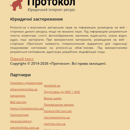
Юридичні застереження
Protocol.ua є власником авторських прав на інформацію, розміщену на веб -
сторінках даного ресурсу, якщо не вказано інше. Під інформацією розуміються
тексти, коментарі, статті, фотозображення, малюнки, ящик-шота, скани, відео,
аудіо, інші матеріали. При використанні матеріалів, розміщених на веб -
сторінках «Протокол» наявність гіперпосилання відкритого для індексації
пошуковими системами на protocol.ua обов`язкове. Під використанням
розуміється копіювання, адаптація, рерайтинг, модифікація тощо.
Повний текст
Copyright © 2014-2026 «Протокол». Всі права захищені.
Партнери
Сережки з діамантами
pereklad.ua
alliancetechnika.ua
Підготовка до НМТ / ЗНО
миралинкс
Винна шафа
Веб мастер
Перевезення хворих
https://motokosmos.ua/
hospice-life.com.ua/
Синтезатори
mk-translations.ua
perevod.agency
maltina.com.ua
agrotechnika.com.ua
Шафи купе