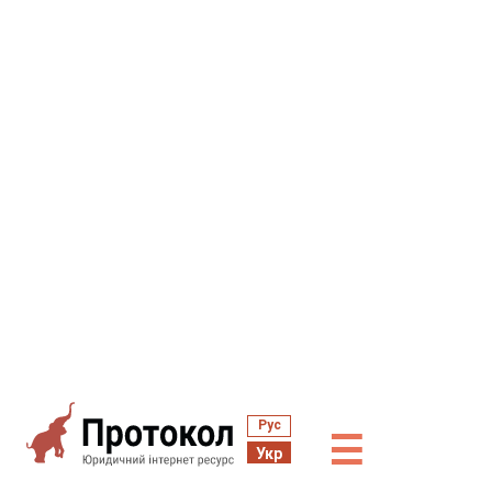
Рус
☰
Укр