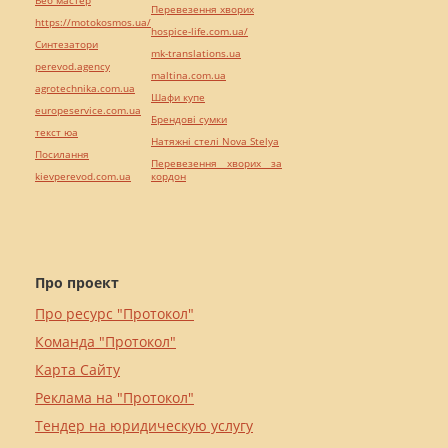
Перевезення хворих
https://motokosmos.ua/
hospice-life.com.ua/
Синтезатори
mk-translations.ua
perevod.agency
maltina.com.ua
agrotechnika.com.ua
Шафи купе
europeservice.com.ua
Брендові сумки
текст юа
Натяжні стелі Nova Stelya
Посилання
Перевезення хворих за
kievperevod.com.ua
кордон
Про проект
Про ресурс "Протокол"
Команда "Протокол"
Карта Сайту
Реклама на "Протокол"
Тендер на юридическую услугу