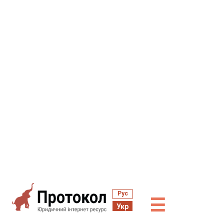
Рус
☰
Укр