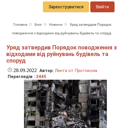
Зареєструватися
Ввійти
Головна
Блог
Новини
Уряд затвердив Порядок
поводження з відходами від руйнувань будівель та споруд
Уряд затвердив Порядок поводження з
відходами від руйнувань будівель та
споруд
28.09.2022
Автор:
Лента от Протокола
Переглядів :
2445