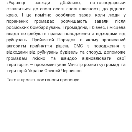
«Українці завжди дбайливо, по-господарськи
ставляться до своєї оселі, своєї власності, до рідного
краю. І це помітно особливо зараз, коли люди у
поранених громадах розчищають завали після
російських бомбардувань. І громадяни, і бізнес, і місцева
влада потребують правил поводження з відходами від
руйнувань. Прийнятий Порядок, в якому прописаний
алгоритм прийняття рішень ОМС з поводження з
відходами від руйнувань будівель та споруд, допоможе
громадам якісно та швидко відновлювати свої
території», — прокоментував Міністр розвитку громад та
територій України Олексій Чернишов.
Також проєкт постанови пропонує: