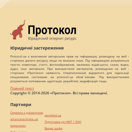
Юридичні застереження
Protocol.ua є власником авторських прав на інформацію, розміщену на веб -
сторінках даного ресурсу, якщо не вказано інше. Під інформацією розуміються
тексти, коментарі, статті, фотозображення, малюнки, ящик-шота, скани, відео,
аудіо, інші матеріали. При використанні матеріалів, розміщених на веб -
сторінках «Протокол» наявність гіперпосилання відкритого для індексації
пошуковими системами на protocol.ua обов`язкове. Під використанням
розуміється копіювання, адаптація, рерайтинг, модифікація тощо.
Повний текст
Copyright © 2014-2026 «Протокол». Всі права захищені.
Партнери
Сережки з діамантами
pereklad.ua
alliancetechnika.ua
Підготовка до НМТ / ЗНО
миралинкс
Винна шафа
Веб мастер