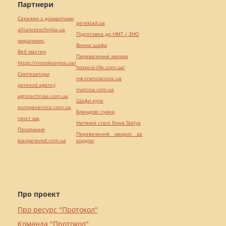
Партнери
Сережки з діамантами
pereklad.ua
alliancetechnika.ua
Підготовка до НМТ / ЗНО
миралинкс
Винна шафа
Веб мастер
Перевезення хворих
https://motokosmos.ua/
hospice-life.com.ua/
Синтезатори
mk-translations.ua
perevod.agency
maltina.com.ua
agrotechnika.com.ua
Шафи купе
europeservice.com.ua
Брендові сумки
текст юа
Натяжні стелі Nova Stelya
Посилання
Перевезення хворих за
kievperevod.com.ua
кордон
Про проект
Про ресурс "Протокол"
Команда "Протокол"