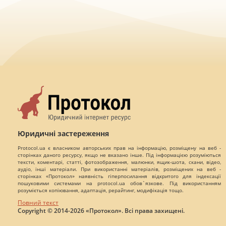
Юридичні застереження
Protocol.ua є власником авторських прав на інформацію, розміщену на веб -
сторінках даного ресурсу, якщо не вказано інше. Під інформацією розуміються
тексти, коментарі, статті, фотозображення, малюнки, ящик-шота, скани, відео,
аудіо, інші матеріали. При використанні матеріалів, розміщених на веб -
сторінках «Протокол» наявність гіперпосилання відкритого для індексації
пошуковими системами на protocol.ua обов`язкове. Під використанням
розуміється копіювання, адаптація, рерайтинг, модифікація тощо.
Повний текст
Copyright © 2014-2026 «Протокол». Всі права захищені.