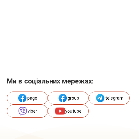
Ми в соціальних мережах:
page
group
telegram
viber
youtube