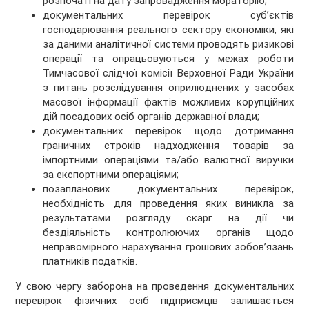
розпочаті на дату запровадження мораторію;
документальних перевірок суб’єктів
господарювання реального сектору економіки, які
за даними аналітичної системи проводять ризикові
операції та опрацьовуються у межах роботи
Тимчасової слідчої комісії Верховної Ради України
з питань розслідування оприлюднених у засобах
масової інформації фактів можливих корупційних
дій посадових осіб органів державної влади;
документальних перевірок щодо дотримання
граничних строків надходження товарів за
імпортними операціями та/або валютної виручки
за експортними операціями;
позапланових документальних перевірок,
необхідність для проведення яких виникла за
результатами розгляду скарг на дії чи
бездіяльність контролюючих органів щодо
неправомірного нарахування грошових зобов’язань
платників податків.
У свою чергу заборона на проведення документальних
перевірок фізичних осіб підприємців залишається