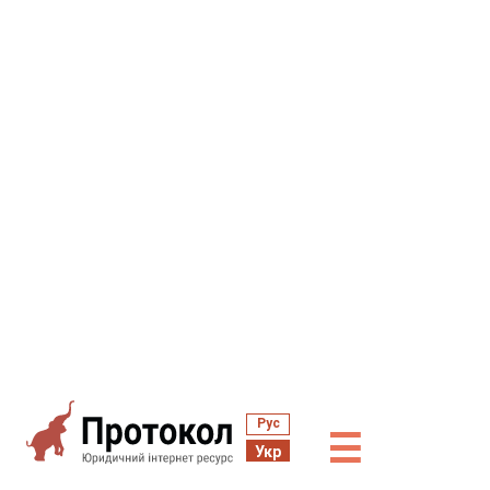
Рус
☰
Укр