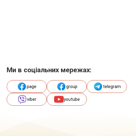
Ми в соціальних мережах:
page
group
telegram
viber
youtube