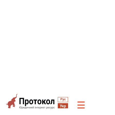
Рус
☰
Укр