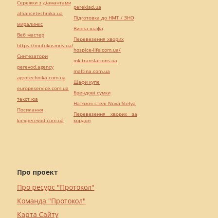
Сережки з діамантами
pereklad.ua
alliancetechnika.ua
Підготовка до НМТ / ЗНО
миралинкс
Винна шафа
Веб мастер
Перевезення хворих
https://motokosmos.ua/
hospice-life.com.ua/
Синтезатори
mk-translations.ua
perevod.agency
maltina.com.ua
agrotechnika.com.ua
Шафи купе
europeservice.com.ua
Брендові сумки
текст юа
Натяжні стелі Nova Stelya
Посилання
Перевезення хворих за
kievperevod.com.ua
кордон
Про проект
Про ресурс "Протокол"
Команда "Протокол"
Карта Сайту