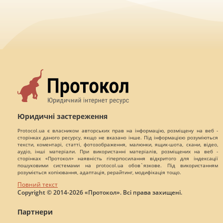
Юридичні застереження
Protocol.ua є власником авторських прав на інформацію, розміщену на веб -
сторінках даного ресурсу, якщо не вказано інше. Під інформацією розуміються
тексти, коментарі, статті, фотозображення, малюнки, ящик-шота, скани, відео,
аудіо, інші матеріали. При використанні матеріалів, розміщених на веб -
сторінках «Протокол» наявність гіперпосилання відкритого для індексації
пошуковими системами на protocol.ua обов`язкове. Під використанням
розуміється копіювання, адаптація, рерайтинг, модифікація тощо.
Повний текст
Copyright © 2014-2026 «Протокол». Всі права захищені.
Партнери