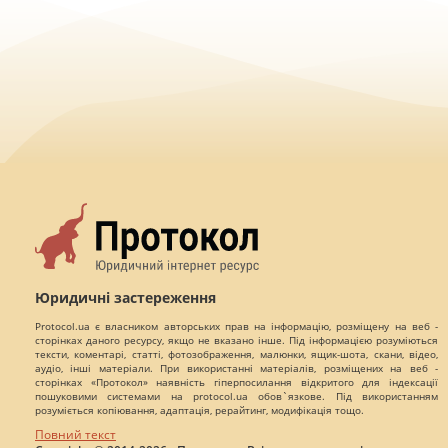
Юридичні застереження
Protocol.ua є власником авторських прав на інформацію, розміщену на веб -
сторінках даного ресурсу, якщо не вказано інше. Під інформацією розуміються
тексти, коментарі, статті, фотозображення, малюнки, ящик-шота, скани, відео,
аудіо, інші матеріали. При використанні матеріалів, розміщених на веб -
сторінках «Протокол» наявність гіперпосилання відкритого для індексації
пошуковими системами на protocol.ua обов`язкове. Під використанням
розуміється копіювання, адаптація, рерайтинг, модифікація тощо.
Повний текст