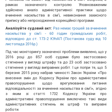
рамках зазначеного контролю Уповноваженим
здійснено аналіз адміністративної практики щодо
вчинення насильства в сім’ї, невиконання захисного
припису або непроходження корекційної програми.
Аналізуйте судовий акт:
Раз немає грошей за вчинення
насильства у сім’ї - 60 годин громадських робіт,
відповідно до ст. 173-2 КУпАП (Постанова суду від 10
листопада 2016р.)
Під час моніторингу зазначеної проблеми виявлено, що у
2016 році до 857 осіб судами було застосовано
стягнення у вигляді штрафу та до 23 осіб застосовано
стягнення у вигляді виправних робіт. І це попри те, що 5
березня 2015 року набрав чинності Закон України «Про
внесення змін до Кодексу України про адміністративні
правопорушення щодо врегулювання питання
відповідальності за вчинення насильства в сім’ї», згідно
з яким зі статті 1732 Кодексу України про
адміністративні правопорушення виключено такі види
адміністративних стягнень як штраф та виправні
роботи.