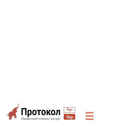
Рус
☰
Укр