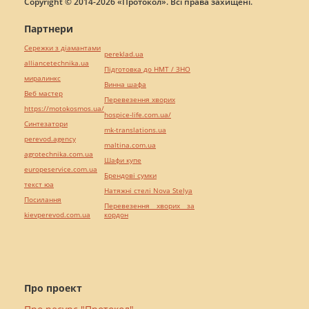
Copyright © 2014-2026 «Протокол». Всі права захищені.
Партнери
Сережки з діамантами
pereklad.ua
alliancetechnika.ua
Підготовка до НМТ / ЗНО
миралинкс
Винна шафа
Веб мастер
Перевезення хворих
https://motokosmos.ua/
hospice-life.com.ua/
Синтезатори
mk-translations.ua
perevod.agency
maltina.com.ua
agrotechnika.com.ua
Шафи купе
europeservice.com.ua
Брендові сумки
текст юа
Натяжні стелі Nova Stelya
Посилання
Перевезення хворих за
kievperevod.com.ua
кордон
Про проект