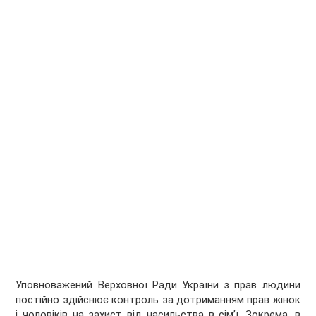
Уповноважений Верховної Ради України з прав людини
постійно здійснює контроль за дотриманням прав жінок
і чоловіків на захист від насильства в сім’ї. Зокрема, в