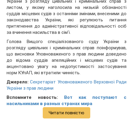
України з розгляду цивільних і кримінальних справ з
листом, у якому наголосила на низькій обізнаності
суддів місцевих судів з останніми змінами, внесеними до
законодавства України, які регулюють питання
притягнення до адміністративної відповідальності осіб
за вчинення насильства в сім’ї.
Голова Вищого спеціалізованого суду України з
розгляду цивільних і кримінальних справ поінформував,
що висновки Уповноваженого з прав людини доведено
до відома суддів апеляційних і місцевих судів та
акцентовано увагу на недопустимості застосування
норм КУпАП, які втратили чинність.
Джерело:
Секретаріат Уповноваженого Верховної Ради
України з прав людини
Вспомните новость:
Вот как поступают с
насильниками в разных странах мира
Читати повністю