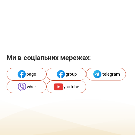
Ми в соціальних мережах:
page
group
telegram
viber
youtube