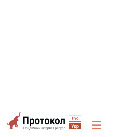
Рус
☰
Укр