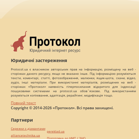
Юридичні застереження
Protocol.ua є власником авторських прав на інформацію, розміщену на веб -
сторінках даного ресурсу, якщо не вказано інше. Під інформацією розуміються
тексти, коментарі, статті, фотозображення, малюнки, ящик-шота, скани, відео,
аудіо, інші матеріали. При використанні матеріалів, розміщених на веб -
сторінках «Протокол» наявність гіперпосилання відкритого для індексації
пошуковими системами на protocol.ua обов`язкове. Під використанням
розуміється копіювання, адаптація, рерайтинг, модифікація тощо.
Повний текст
Copyright © 2014-2026 «Протокол». Всі права захищені.
Партнери
Сережки з діамантами
pereklad.ua
alliancetechnika.ua
Підготовка до НМТ / ЗНО