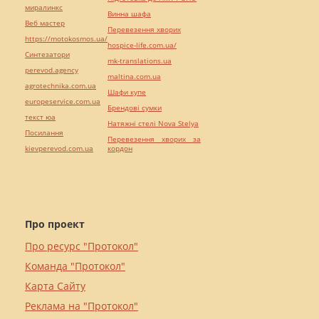
миралинкс
Винна шафа
Веб мастер
Перевезення хворих
https://motokosmos.ua/
hospice-life.com.ua/
Синтезатори
mk-translations.ua
perevod.agency
maltina.com.ua
agrotechnika.com.ua
Шафи купе
europeservice.com.ua
Брендові сумки
текст юа
Натяжні стелі Nova Stelya
Посилання
Перевезення хворих за
kievperevod.com.ua
кордон
Про проект
Про ресурс "Протокол"
Команда "Протокол"
Карта Сайту
Реклама на "Протокол"