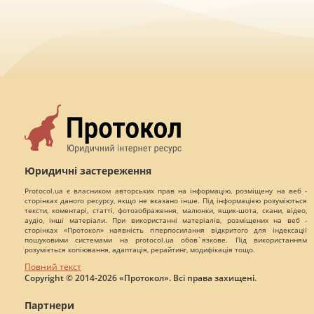
Юридичні застереження
Protocol.ua є власником авторських прав на інформацію, розміщену на веб -
сторінках даного ресурсу, якщо не вказано інше. Під інформацією розуміються
тексти, коментарі, статті, фотозображення, малюнки, ящик-шота, скани, відео,
аудіо, інші матеріали. При використанні матеріалів, розміщених на веб -
сторінках «Протокол» наявність гіперпосилання відкритого для індексації
пошуковими системами на protocol.ua обов`язкове. Під використанням
розуміється копіювання, адаптація, рерайтинг, модифікація тощо.
Повний текст
Copyright © 2014-2026 «Протокол». Всі права захищені.
Партнери