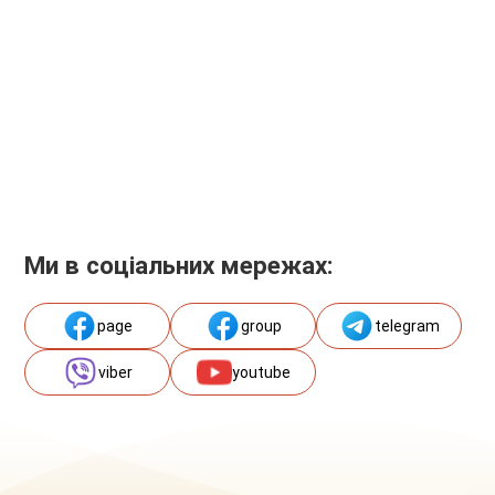
Ми в соціальних мережах:
page
group
telegram
viber
youtube