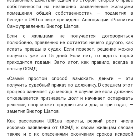
незаконных действий одной из сторон, споров о праве
собственности на незаконно захваченные жильцами
помещения общей собственности», — подметил в
беседе с UBR.ua вице-президент Ассоциации «Развития
Самоуправления» Виктор Шатов.
Если с жильцами не получается договориться
полюбовно, правлению не остается ничего другого, как
искать правды в судах. Если повезет, решение можно
получить уже за 15 дней. Если нет, то ждать порой
приходится годами. Зато итог, как правило, всегда в
пользу ОСМД.
«Самый простой способ взыскать деньги – эти
получить судебный приказ по должнику. В среднем этот
процесс занимает до месяца. В случае же если должник
отказывается признавать долг и начинает оспаривать
решение, спор может продлиться и два, и три года», —
заметил Виктор Шатов.
Как рассказали UBR.ua юристы, резкий рост числа
исковых заявлений от ОСМД к своим жильцам связан
также и с их опасениями окончания сроков исковой