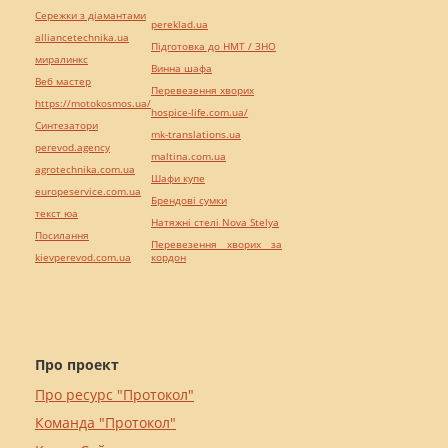
Сережки з діамантами
pereklad.ua
alliancetechnika.ua
Підготовка до НМТ / ЗНО
миралинкс
Винна шафа
Веб мастер
Перевезення хворих
https://motokosmos.ua/
hospice-life.com.ua/
Синтезатори
mk-translations.ua
perevod.agency
maltina.com.ua
agrotechnika.com.ua
Шафи купе
europeservice.com.ua
Брендові сумки
текст юа
Натяжні стелі Nova Stelya
Посилання
Перевезення хворих за
kievperevod.com.ua
кордон
Про проект
Про ресурс "Протокол"
Команда "Протокол"