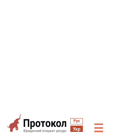
Рус
☰
Укр