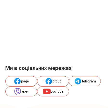
Ми в соціальних мережах:
page
group
telegram
viber
youtube