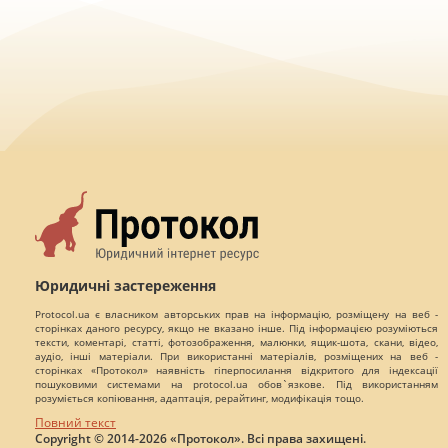
Юридичні застереження
Protocol.ua є власником авторських прав на інформацію, розміщену на веб -
сторінках даного ресурсу, якщо не вказано інше. Під інформацією розуміються
тексти, коментарі, статті, фотозображення, малюнки, ящик-шота, скани, відео,
аудіо, інші матеріали. При використанні матеріалів, розміщених на веб -
сторінках «Протокол» наявність гіперпосилання відкритого для індексації
пошуковими системами на protocol.ua обов`язкове. Під використанням
розуміється копіювання, адаптація, рерайтинг, модифікація тощо.
Повний текст
Copyright © 2014-2026 «Протокол». Всі права захищені.