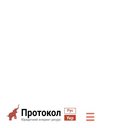
Рус
☰
Укр