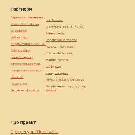
Партнери
Сережки з діамантами
pereklad.ua
alliancetechnika.ua
Підготовка до НМТ / ЗНО
миралинкс
Винна шафа
Веб мастер
Перевезення хворих
https://motokosmos.ua/
hospice-life.com.ua/
Синтезатори
mk-translations.ua
perevod.agency
maltina.com.ua
agrotechnika.com.ua
Шафи купе
europeservice.com.ua
Брендові сумки
текст юа
Натяжні стелі Nova Stelya
Посилання
Перевезення хворих за
kievperevod.com.ua
кордон
Про проект
Про ресурс "Протокол"