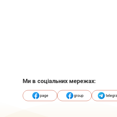
Ми в соціальних мережах:
page
group
telegr