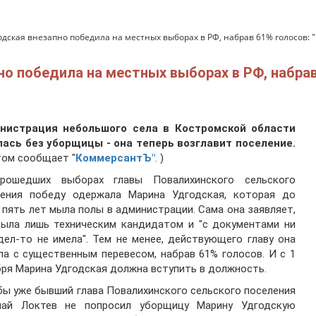
ская внезапно победила на местных выборах в РФ, набрав 61% голосов: "Б
 победила на местных выборах в РФ, набрав 
нистрация небольшого села в Костромской области
лась без уборщицы - она теперь возглавит поселение.
том сообщает "
КоммерсантЪ"
. )
рошедших выборах главы Повалихинского сельского
ления победу одержала Марина Удгодская, которая до
 пять лет мыла полы в администрации. Сама она заявляет,
была лишь техническим кандидатом и "с документами ни
дел-то не имела". Тем не менее, действующего главу она
а с существенным перевесом, набрав 61% голосов. И с 1
ря Марина Удгодская должна вступить в должность.
бы уже бывший глава Повалихинского сельского поселения
лай Локтев не попросил уборщицу Марину Удгодскую