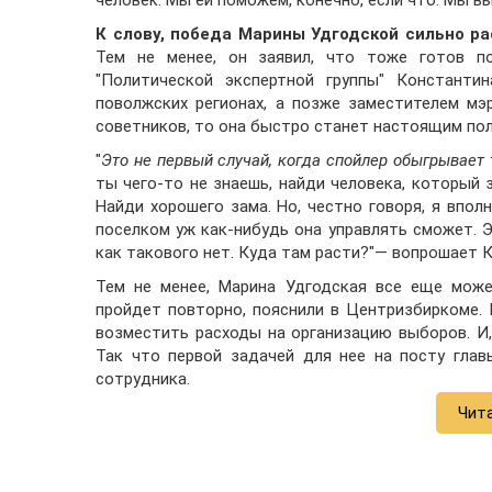
человек. Мы ей поможем, конечно, если что. Мы в
К слову, победа Марины Удгодской сильно р
Тем не менее, он заявил, что тоже готов по
"Политической экспертной группы" Константи
поволжских регионах, а позже заместителем мэ
советников, то она быстро станет настоящим по
"
Это не первый случай, когда спойлер обыгрывает 
ты чего-то не знаешь, найди человека, который з
Найди хорошего зама. Но, честно говоря, я впол
поселком уж как-нибудь она управлять сможет. Э
как такового нет. Куда там расти?"— вопрошает К
Тем не менее, Марина Удгодская все еще може
пройдет повторно, пояснили в Центризбиркоме. 
возместить расходы на организацию выборов. И
Так что первой задачей для нее на посту глав
сотрудника.
Чит