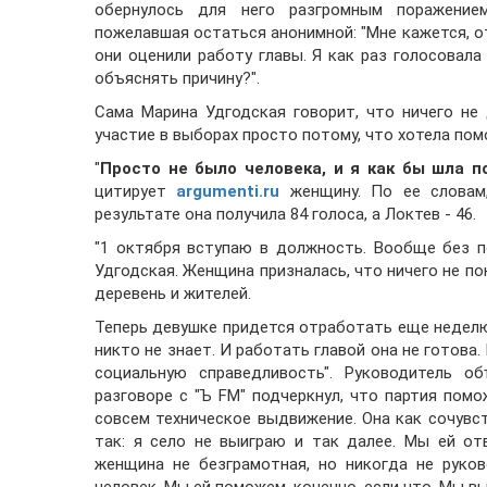
обернулось для него разгромным поражением
пожелавшая остаться анонимной: "Мне кажется, от
они оценили работу главы. Я как раз голосовала
объяснять причину?".
Сама Марина Удгодская говорит, что ничего не 
участие в выборах просто потому, что хотела пом
"
Просто не было человека, и я как бы шла 
цитирует
argumenti.ru
женщину. По ее словам,
результате она получила 84 голоса, а Локтев - 46.
"1 октября вступаю в должность. Вообще без по
Удгодская. Женщина призналась, что ничего не пон
деревень и жителей.
Теперь девушке придется отработать еще неделю 
никто не знает. И работать главой она не готова
социальную справедливость". Руководитель о
разговоре с "Ъ FM" подчеркнул, что партия пом
совсем техническое выдвижение. Она как сочувст
так: я село не выиграю и так далее. Мы ей от
женщина не безграмотная, но никогда не руко