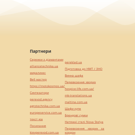
Партнери
Сережки з діамантами
pereklad.ua
alliancetechnika.ua
Підготовка до НМТ / ЗНО
миралинкс
Винна шафа
Веб мастер
Перевезення хворих
https://motokosmos.ua/
hospice-life.com.ua/
Синтезатори
mk-translations.ua
perevod.agency
maltina.com.ua
agrotechnika.com.ua
Шафи купе
europeservice.com.ua
Брендові сумки
текст юа
Натяжні стелі Nova Stelya
Посилання
Перевезення хворих за
kievperevod.com.ua
кордон