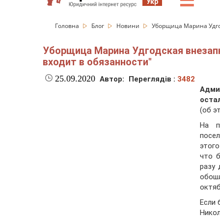
☰
Укр
Головна
Блог
Новини
Уборщица Марина Удгод
Уборщица Марина Удгодская внезапно
входит в обязанности"
25.09.2020
Автор:
Переглядів :
3482
Адми
оста
(об э
На п
посе
этого
что 
разу 
обошл
октяб
Если 
Нико