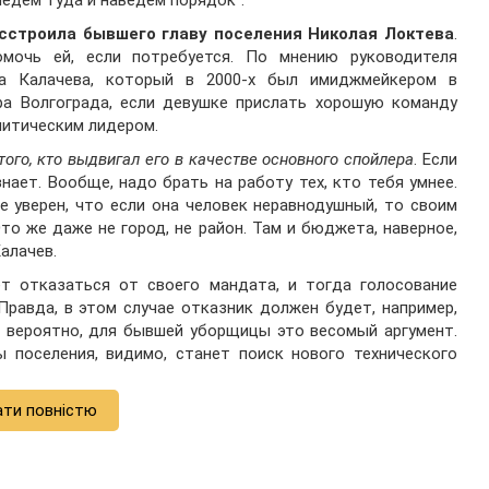
ыедем туда и наведем порядок".
асстроила бывшего главу поселения Николая Локтева
.
мочь ей, если потребуется. По мнению руководителя
на Калачева, который в 2000-х был имиджмейкером в
ра Волгограда, если девушке прислать хорошую команду
литическим лидером.
того, кто выдвигал его в качестве основного спойлера
. Если
нает. Вообще, надо брать на работу тех, кто тебя умнее.
не уверен, что если она человек неравнодушный, то своим
то же даже не город, не район. Там и бюджета, наверное,
алачев.
т отказаться от своего мандата, и тогда голосование
Правда, в этом случае отказник должен будет, например,
, вероятно, для бывшей уборщицы это весомый аргумент.
ы поселения, видимо, станет поиск нового технического
ати повністю