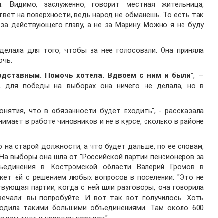
. Видимо, заслуженно, говорит местная жительница,
вет на поверхности, ведь народ не обманешь. То есть так
 за действующего главу, а не за Марину. Можно я не буду
делала для того, чтобы за нее голосовали. Она приняла
очь.
подставным. Помочь хотела. Вдвоем с ним и были
", —
 для победы на выборах она ничего не делала, но в
нятия, что в обязанности будет входить", - рассказала
имает в работе чиновников и не в курсе, сколько в районе
на старой должности, а что будет дальше, по ее словам,
. На выборы она шла от "Российской партии пенсионеров за
бъединения в Костромской области Валерий Громов в
ожет ей с решением любых вопросов в поселении: "Это не
вующая партии, когда с ней шли разговоры, она говорила
вечали: вы попробуйте. И вот так вот получилось. Хоть
водила такими большими объединениями. Там около 600