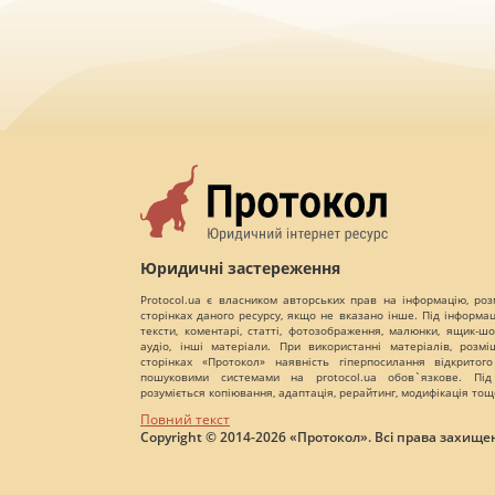
Юридичні застереження
Protocol.ua є власником авторських прав на інформацію, роз
сторінках даного ресурсу, якщо не вказано інше. Під інформа
тексти, коментарі, статті, фотозображення, малюнки, ящик-шот
аудіо, інші матеріали. При використанні матеріалів, розм
сторінках «Протокол» наявність гіперпосилання відкритого
пошуковими системами на protocol.ua обов`язкове. Під
розуміється копіювання, адаптація, рерайтинг, модифікація тощ
Повний текст
Copyright © 2014-2026 «Протокол». Всі права захищен