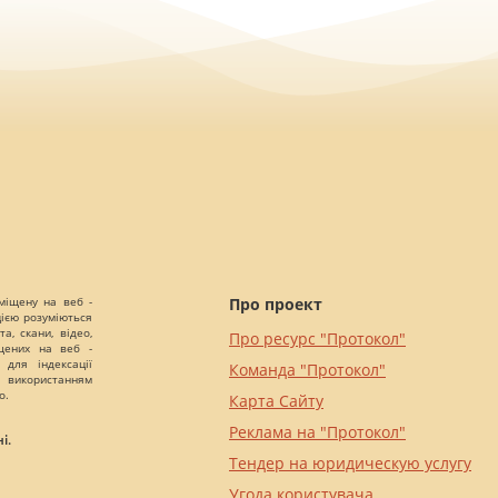
міщену на веб -
Про проект
цією розуміються
а, скани, відео,
Про ресурс "Протокол"
іщених на веб -
 для індексації
Команда "Протокол"
 використанням
о.
Карта Сайту
Реклама на "Протокол"
і.
Тендер на юридическую услугу
Угода користувача