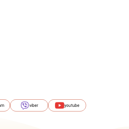
am
viber
youtube