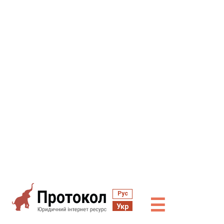
Рус
☰
Укр