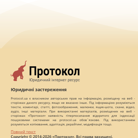
Юридичні застереження
Protocol.ua є власником авторських прав на інформацію, розміщену на веб -
сторінках даного ресурсу, якщо не вказано інше. Під інформацією розуміються
тексти, коментарі, статті, фотозображення, малюнки, ящик-шота, скани, відео,
аудіо, інші матеріали. При використанні матеріалів, розміщених на веб -
сторінках «Протокол» наявність гіперпосилання відкритого для індексації
пошуковими системами на protocol.ua обов`язкове. Під використанням
розуміється копіювання, адаптація, рерайтинг, модифікація тощо.
Повний текст
Copyright © 2014-2026 «Протокол». Всі права захищені.