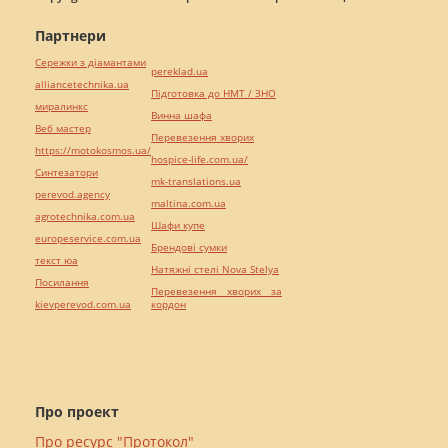
Партнери
Сережки з діамантами
pereklad.ua
alliancetechnika.ua
Підготовка до НМТ / ЗНО
миралинкс
Винна шафа
Веб мастер
Перевезення хворих
https://motokosmos.ua/
hospice-life.com.ua/
Синтезатори
mk-translations.ua
perevod.agency
maltina.com.ua
agrotechnika.com.ua
Шафи купе
europeservice.com.ua
Брендові сумки
текст юа
Натяжні стелі Nova Stelya
Посилання
Перевезення хворих за
kievperevod.com.ua
кордон
Про проект
Про ресурс "Протокол"