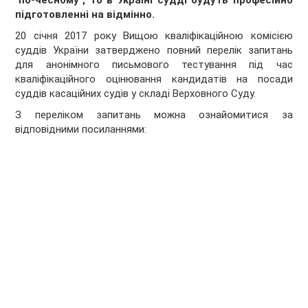
"по-чесному", то в Україні судді будуть професійно
підготовленні на відмінно.
20 січня 2017 року Вищою кваліфікаційною комісією
суддів України затверджено повний перелік запитань
для анонімного письмового тестування під час
кваліфікаційного оцінювання кандидатів на посади
суддів касаційних судів у складі Верховного Суду.
З переліком запитань можна ознайомитися за
відповідними посиланнями: