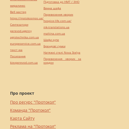
Підготовка до НМТ / ЗНО
миралинкс
Винна шафа
Веб мастер
Перевезення хворих
https://motokosmos.ua/
hospice-life.com.ua/
Синтезатори
mk-translations.ua
perevod.agency
maltina.com.ua
agrotechnika.com.ua
Шафи купе
europeservice.com.ua
Брендові сумки
текст юа
Натяжні стелі Nova Stelya
Посилання
Перевезення хворих за
kievperevod.com.ua
кордон
Про проект
Про ресурс "Протокол"
Команда "Протокол"
Карта Сайту
Реклама на "Протокол"