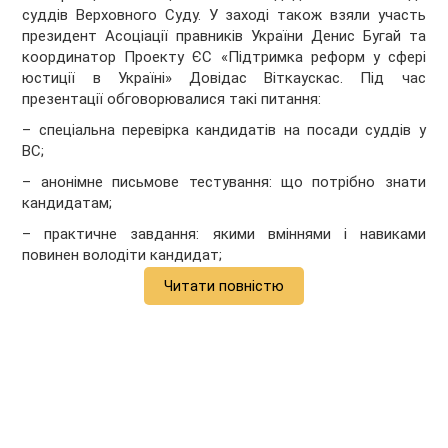
суддів Верховного Суду. У заході також взяли участь
президент Асоціації правників України Денис Бугай та
координатор Проекту ЄС «Підтримка реформ у сфері
юстиції в Україні» Довідас Віткаускас. Під час
презентації обговорювалися такі питання:
– спеціальна перевірка кандидатів на посади суддів у
ВС;
– анонімне письмове тестування: що потрібно знати
кандидатам;
– практичне завдання: якими вміннями і навиками
повинен володіти кандидат;
Читати повністю