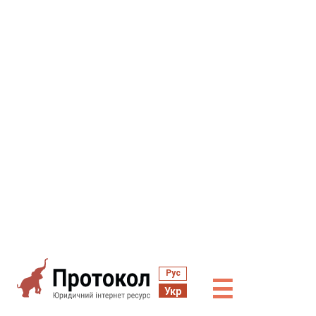
Рус
☰
Укр