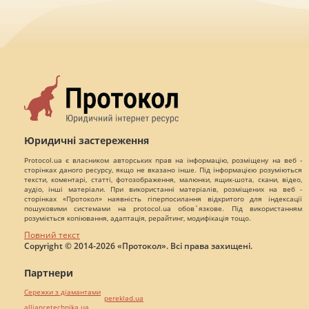
Юридичні застереження
Protocol.ua є власником авторських прав на інформацію, розміщену на веб -
сторінках даного ресурсу, якщо не вказано інше. Під інформацією розуміються
тексти, коментарі, статті, фотозображення, малюнки, ящик-шота, скани, відео,
аудіо, інші матеріали. При використанні матеріалів, розміщених на веб -
сторінках «Протокол» наявність гіперпосилання відкритого для індексації
пошуковими системами на protocol.ua обов`язкове. Під використанням
розуміється копіювання, адаптація, рерайтинг, модифікація тощо.
Повний текст
Copyright © 2014-2026 «Протокол». Всі права захищені.
Партнери
Сережки з діамантами
pereklad.ua
alliancetechnika.ua