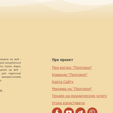
міщену на веб -
Про проект
цією розуміються
а, скани, відео,
Про ресурс "Протокол"
іщених на веб -
 для індексації
Команда "Протокол"
 використанням
о.
Карта Сайту
Реклама на "Протокол"
і.
Тендер на юридическую услугу
Угода користувача