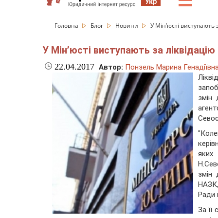
☰
Укр
Головна
Блог
Новини
У Мін’юсті виступають 
У Мін’юсті виступають за ліквідацію
22.04.2017
Автор:
Понзель Марина Генадіївн
Лікві
запоб
змін
агент
Севос
"Кол
керів
яких
Н.Сев
змін 
НАЗК,
Ради 
За її