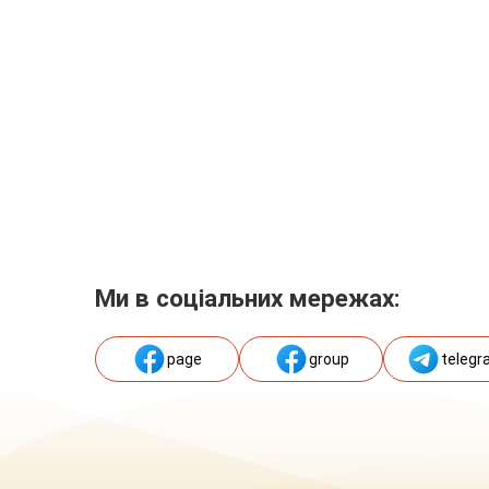
Ми в соціальних мережах:
page
group
telegr