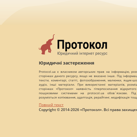
Юридичні застереження
Protocol.ua є власником авторських прав на інформацію, роз
сторінках даного ресурсу, якщо не вказано інше. Під інформа
тексти, коментарі, статті, фотозображення, малюнки, ящик-шот
аудіо, інші матеріали. При використанні матеріалів, розм
сторінках «Протокол» наявність гіперпосилання відкритого
пошуковими системами на protocol.ua обов`язкове. Під
розуміється копіювання, адаптація, рерайтинг, модифікація тощ
Повний текст
Copyright © 2014-2026 «Протокол». Всі права захищен