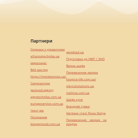
Партнери
Сережки з діамантами
pereklad.ua
alliancetechnika.ua
Підготовка до НМТ / ЗНО
миралинкс
Винна шафа
Веб мастер
Перевезення хворих
https://motokosmos.ua/
hospice-life.com.ua/
Синтезатори
mk-translations.ua
perevod.agency
maltina.com.ua
agrotechnika.com.ua
Шафи купе
europeservice.com.ua
Брендові сумки
текст юа
Натяжні стелі Nova Stelya
Посилання
Перевезення хворих за
kievperevod.com.ua
кордон