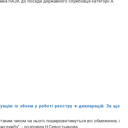
ника НАЗК до посади державного службовця категорії А.
ацію із збоєм у роботі реєстру е-декларацій: За що
 таким чином на нього поширюватимуться всі обмеження, і
ржслужбу", - розповіла Н.Севостьянова.