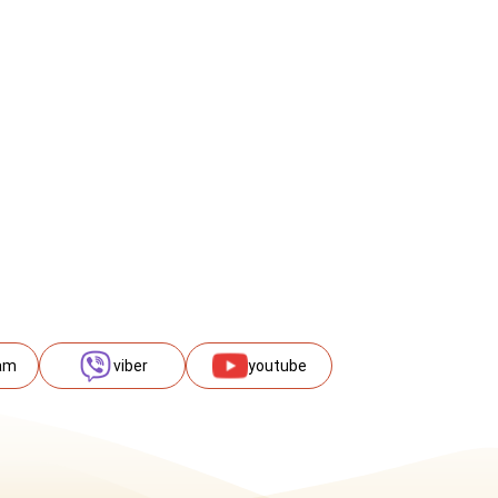
am
viber
youtube