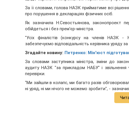
За її словами, голова НАЗК прийматиме всі рішення
про порушення в деклараціях фізичних осіб.
Як зазначила Н.Севостьянова, законопроект п
обійдеться і без прем'єр-міністра.
"Усіх фіналістів (конкурсу на членів НАЗК -
забезпечуємо відповідальність керівника уряду за 
Згадайте новину:
Петренко: Мін'юст підготува
За словами заступника міністра, зміни до зак
аудиту НАЗК "за прикладом НАБУ" і звільнення 
перевірки.
"Ми зайшли в колапс, ми багато разів обговорювал
ні уряд, ні ми нічого не можемо зробити", - зазнач
Чит