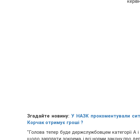
керів
Згадайте новину:
У НАЗК прокоментували ситу
Корчак отримує гроші ?
"Голова тепер буде держслужбовцем категорії А і
щодо зарплати зокрема, і всі норми закону про де