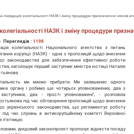
за ліквідацію колегіальності НАЗК і зміну процедури призначення членів аг
 колегіальності НАЗК і зміну процедури призна
а
Переглядів :
1198
дація колегіальності Національного агентства з питань
ігання корупції (НАЗК) - одна з пропозицій щодо внесення
 до законодавства для забезпечення ефективної роботи
ства, наголошує перший заступник міністра юстиції Наталія
тьянова.
егіальність ми маємо прибрати. Ми залишаємо одного
ника органу і робимо ще чотирьох уповноважених, два з
 заступники, два - прості уповноважені", - розповіла
остьянова під час обговорення пропозицій щодо внесення
до українського законодавства, що регламентує роботу
 під час слухань в антикорупційному комітеті Верховної
в п'ятницю.
 словами, урядовий законопроект пропонує віднести посаду