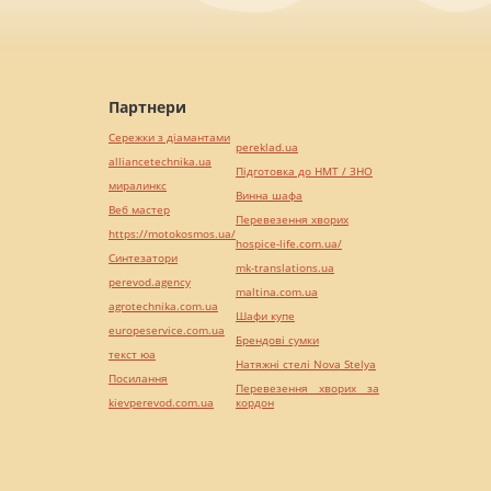
Партнери
Сережки з діамантами
pereklad.ua
alliancetechnika.ua
Підготовка до НМТ / ЗНО
миралинкс
Винна шафа
Веб мастер
Перевезення хворих
https://motokosmos.ua/
hospice-life.com.ua/
Синтезатори
mk-translations.ua
perevod.agency
maltina.com.ua
agrotechnika.com.ua
Шафи купе
europeservice.com.ua
Брендові сумки
текст юа
Натяжні стелі Nova Stelya
Посилання
Перевезення хворих за
kievperevod.com.ua
кордон