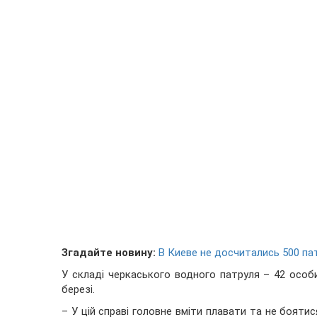
Згадайте новину:
В Киеве не досчитались 500 па
У складі черкаського водного патруля – 42 особи.
березі.
– У цій справі головне вміти плавати та не бояти