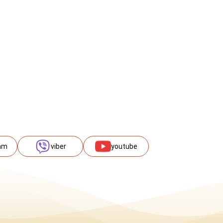
am
viber
youtube