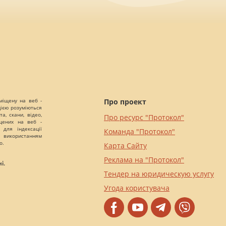
міщену на веб -
Про проект
цією розуміються
а, скани, відео,
Про ресурс "Протокол"
іщених на веб -
 для індексації
Команда "Протокол"
 використанням
о.
Карта Сайту
Реклама на "Протокол"
і.
Тендер на юридическую услугу
Угода користувача