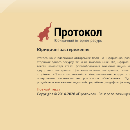
Юридичні застереження
Protocol.ua є власником авторських прав на інформацію, роз
сторінках даного ресурсу, якщо не вказано інше. Під інформа
тексти, коментарі, статті, фотозображення, малюнки, ящик-шот
аудіо, інші матеріали. При використанні матеріалів, розм
сторінках «Протокол» наявність гіперпосилання відкритого
пошуковими системами на protocol.ua обов`язкове. Під
розуміється копіювання, адаптація, рерайтинг, модифікація тощ
Повний текст
Copyright © 2014-2026 «Протокол». Всі права захищен