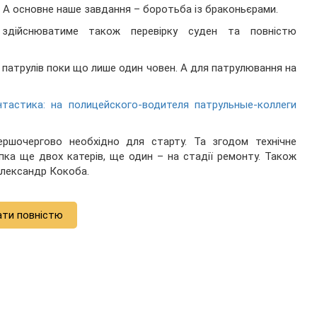
. А основне наше завдання – боротьба із браконьєрами.
я здійснюватиме також перевірку суден та повністю
 патрулів поки що лише один човен. А для патрулювання на
тастика: на полицейского-водителя патрульные-коллеги
ершочергово необхідно для старту. Та згодом технічне
ка ще двох катерів, ще один – на стадії ремонту. Також
Олександр Кокоба.
ати повністю