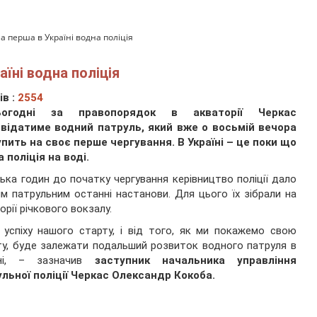
 перша в Україні водна поліція
їні водна поліція
ів :
2554
ьогодні за правопорядок в акваторії Черкас
овідатиме водний патруль, який вже о восьмій вечора
пить на своє перше чергування. В Україні – це поки що
 поліція на воді.
лька годин до початку чергування керівництво поліції дало
м патрульним останні настанови. Для цього їх зібрали на
орії річкового вокзалу.
 успіху нашого старту, і від того, як ми покажемо свою
у, буде залежати подальший розвиток водного патруля в
їні, – зазначив
заступник начальника управління
льної поліції Черкас Олександр Кокоба.