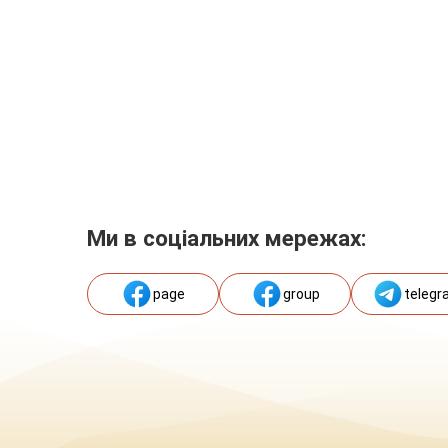
Ми в соціальних мережах:
page
group
telegr