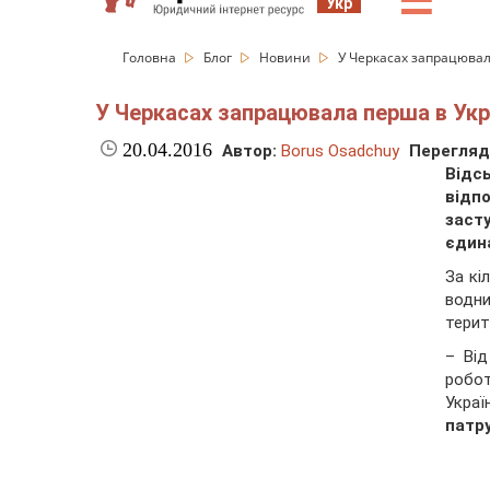
☰
Укр
Головна
Блог
Новини
У Черкасах запрацювала
У Черкасах запрацювала перша в Укра
20.04.2016
Автор:
Borus Osadchuy
Перегляд
Відс
відп
засту
єдина
За кі
водни
терит
– Від
робот
Укра
патру