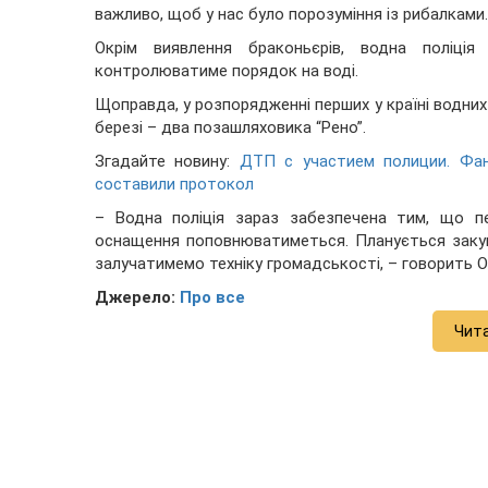
важливо, щоб у нас було порозуміння із рибалками
Окрім виявлення браконьєрів, водна поліці
контролюватиме порядок на воді.
Щоправда, у розпорядженні перших у країні водних
березі – два позашляховика “Рено”.
Згадайте новину:
ДТП с участием полиции. Фан
составили протокол
– Водна поліція зараз забезпечена тим, що п
оснащення поповнюватиметься. Планується закуп
залучатимемо техніку громадськості, – говорить 
Джерело:
Про все
Чит