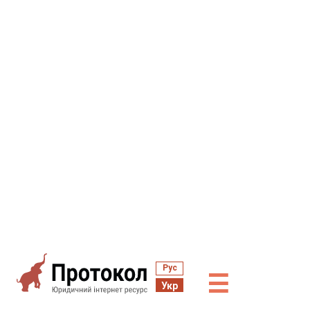
Рус
☰
Укр