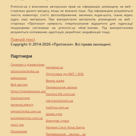
Protocol.ua є власником авторських прав на інформацію, розміщену на веб -
сторінках даного ресурсу, якщо не вказано інше. Під інформацією розуміються
тексти, коментарі, статті, фотозображення, малюнки, ящик-шота, скани, відео,
аудіо, інші матеріали. При використанні матеріалів, розміщених на веб -
сторінках «Протокол» наявність гіперпосилання відкритого для індексації
пошуковими системами на protocol.ua обов`язкове. Під використанням
розуміється копіювання, адаптація, рерайтинг, модифікація тощо.
Повний текст
Copyright © 2014-2026 «Протокол». Всі права захищені.
Партнери
Сережки з діамантами
pereklad.ua
alliancetechnika.ua
Підготовка до НМТ / ЗНО
миралинкс
Винна шафа
Веб мастер
Перевезення хворих
https://motokosmos.ua/
hospice-life.com.ua/
Синтезатори
mk-translations.ua
perevod.agency
maltina.com.ua
agrotechnika.com.ua
Шафи купе
europeservice.com.ua
Брендові сумки
текст юа
Натяжні стелі Nova Stelya
Посилання
Перевезення хворих за