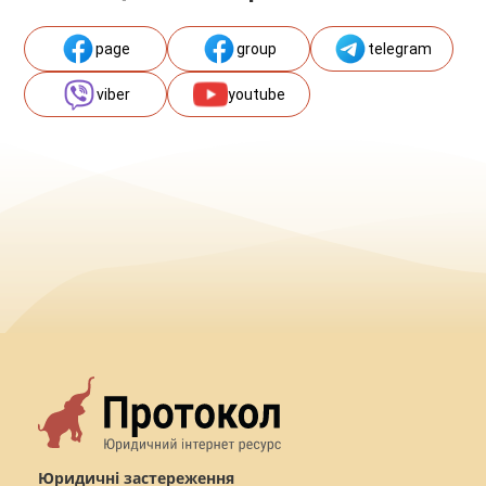
page
group
telegram
viber
youtube
Юридичні застереження