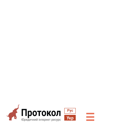
Рус
☰
Укр