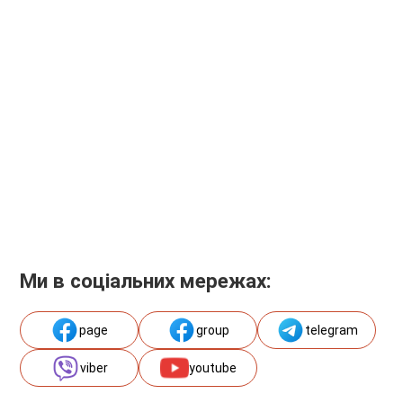
Ми в соціальних мережах:
page
group
telegram
viber
youtube