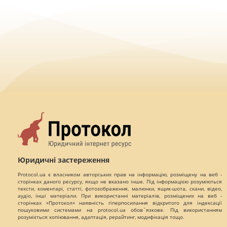
Юридичні застереження
Protocol.ua є власником авторських прав на інформацію, розміщену на веб -
сторінках даного ресурсу, якщо не вказано інше. Під інформацією розуміються
тексти, коментарі, статті, фотозображення, малюнки, ящик-шота, скани, відео,
аудіо, інші матеріали. При використанні матеріалів, розміщених на веб -
сторінках «Протокол» наявність гіперпосилання відкритого для індексації
пошуковими системами на protocol.ua обов`язкове. Під використанням
розуміється копіювання, адаптація, рерайтинг, модифікація тощо.