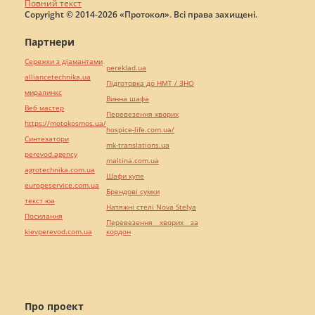
Повний текст
Copyright © 2014-2026 «Протокол». Всі права захищені.
Партнери
Сережки з діамантами
pereklad.ua
alliancetechnika.ua
Підготовка до НМТ / ЗНО
миралинкс
Винна шафа
Веб мастер
Перевезення хворих
https://motokosmos.ua/
hospice-life.com.ua/
Синтезатори
mk-translations.ua
perevod.agency
maltina.com.ua
agrotechnika.com.ua
Шафи купе
europeservice.com.ua
Брендові сумки
текст юа
Натяжні стелі Nova Stelya
Посилання
Перевезення хворих за
kievperevod.com.ua
кордон
Про проект