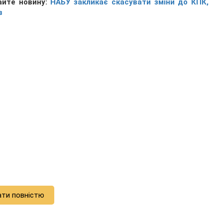
айте новину:
НАБУ закликає скасувати зміни до КПК,
в
ати повністю