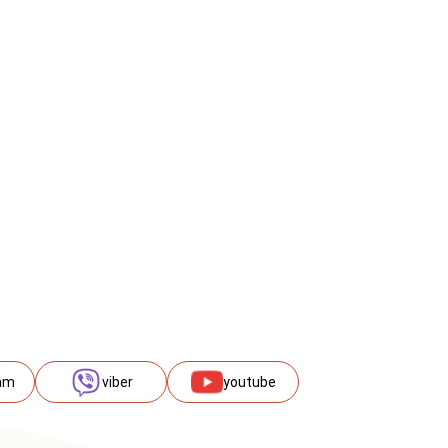
am
viber
youtube