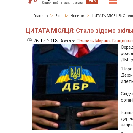
☰
Укр
Головна
Блог
Новини
ЦИТАТА МІСЯЦЯ: Стало 
ЦИТАТА МІСЯЦЯ: Стало відомо скіль
26.12.2018
Автор:
Понзель Марина Генадіївн
Сере
розсл
ДБР у
"Нар
Держ
йдеть
Слідч
орган
Рані
дирек
непра