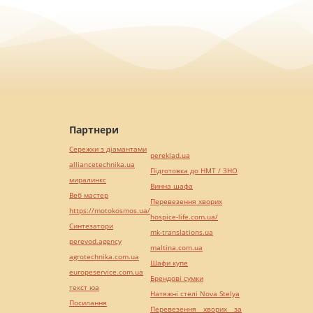
Партнери
Сережки з діамантами
pereklad.ua
alliancetechnika.ua
Підготовка до НМТ / ЗНО
миралинкс
Винна шафа
Веб мастер
Перевезення хворих
https://motokosmos.ua/
hospice-life.com.ua/
Синтезатори
mk-translations.ua
perevod.agency
maltina.com.ua
agrotechnika.com.ua
Шафи купе
europeservice.com.ua
Брендові сумки
текст юа
Натяжні стелі Nova Stelya
Посилання
Перевезення хворих за