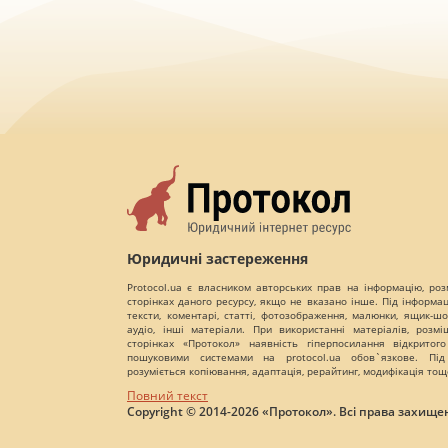
Юридичні застереження
Protocol.ua є власником авторських прав на інформацію, роз
сторінках даного ресурсу, якщо не вказано інше. Під інформа
тексти, коментарі, статті, фотозображення, малюнки, ящик-шот
аудіо, інші матеріали. При використанні матеріалів, розм
сторінках «Протокол» наявність гіперпосилання відкритого
пошуковими системами на protocol.ua обов`язкове. Під
розуміється копіювання, адаптація, рерайтинг, модифікація тощ
Повний текст
Copyright © 2014-2026 «Протокол». Всі права захищен