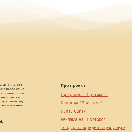
міщену на веб -
Про проект
цією розуміються
а, скани, відео,
Про ресурс "Протокол"
іщених на веб -
 для індексації
Команда "Протокол"
 використанням
о.
Карта Сайту
Реклама на "Протокол"
і.
Тендер на юридическую услугу