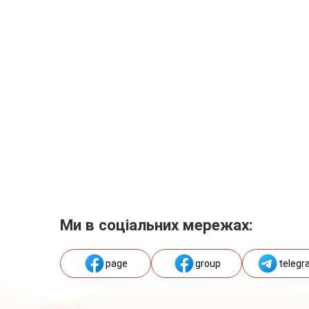
Ми в соціальних мережах:
page
group
telegr