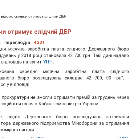
відомо скільки отримує слідчий ДБР
ки отримує слідчий ДБР
а
Переглядів :
4321
дня місячна заробітна плата слідчого Державного бюро
ідувань у 2018 році становила 42 700 грн. Такі дані надало
 відповідь на запит
УНН
.
ахована середня місячна заробітна плата слідчого
авного бюро розслідувань складає 42 700, 00 грн", -
ся у відповіді.
і прокуратури не змогли отримати премій за грудень через
ізаційні питання з Кабінетом міністрів України.
ше, слідчі Державного бюро розслідувань затримали
тора державного підприємства Міноборони за отримання
вомірної вигоди.