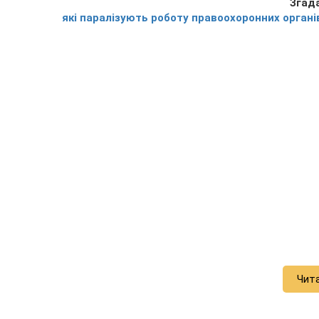
Згад
які паралізують роботу правоохоронних органі
Чит