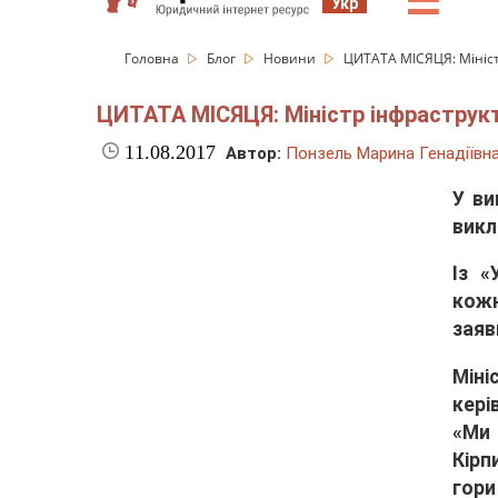
☰
Укр
Головна
Блог
Новини
ЦИТАТА МІСЯЦЯ: Мініст
ЦИТАТА МІСЯЦЯ: Міністр інфраструкт
11.08.2017
Автор:
Понзель Марина Генадіївн
У ви
викл
Із «
кожн
заяв
Мін
кері
«Ми 
Кірп
гори