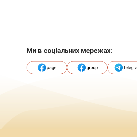
Ми в соціальних мережах:
page
group
telegr