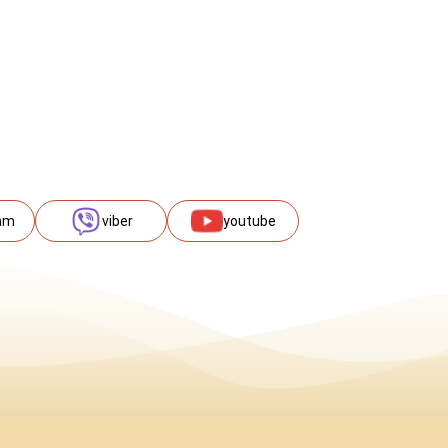
am
viber
youtube