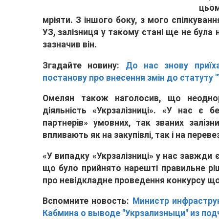
цьом
мріяти. З іншого боку, з мого спілкуван
УЗ, залізниця у такому стані ще не була н
зазначив він.
Згадайте новину:
До нас знову приїх
постанову про внесення змін до статуту "
Омелян також наголосив, що неодно
діяльність «Укрзалізниці». «У нас є б
партнерів» умовних, так званих залізн
впливають як на закупівлі, так і на перев
«У випадку «Укрзалізниці» у нас завжди є
що було прийнято нарешті правильне ріш
про невідкладне проведення конкурсу щод
Вспомните новость:
Министр инфрастру
Кабмина о выводе "Укрзализныци" из по