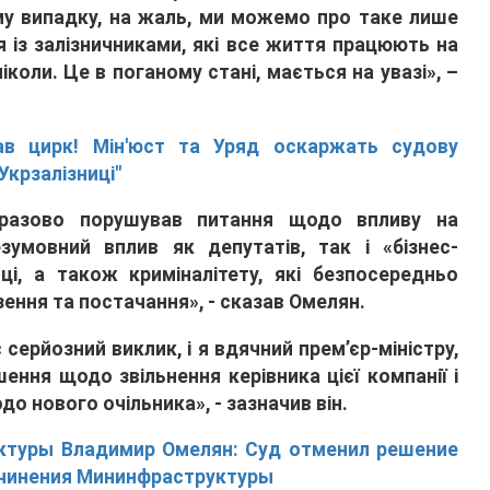
у випадку, на жаль, ми можемо про таке лише
ня із залізничниками, які все життя працюють на
іколи. Це в поганому стані, мається на увазі», –
ав цирк! Мін'юст та Уряд оскаржать судову
Укрзалізниці"
разово порушував питання щодо впливу на
езумовний вплив як депутатів, так і «бізнес-
иці, а також криміналітету, які безпосередньо
езення та постачання», - сказав Омелян.
 серйозний виклик, і я вдячний прем’єр-міністру,
ення щодо звільнення керівника цієї компанії і
о нового очільника», - зазначив він.
ктуры Владимир Омелян: Суд отменил решение
дчинения Мининфраструктуры