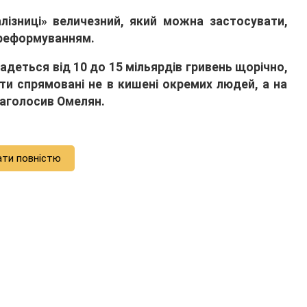
алізниці» величезний, який можна застосувати,
ї реформуванням.
радеться від 10 до 15 мільярдів гривень щорічно,
бути спрямовані не в кишені окремих людей, а на
наголосив Омелян.
ати повністю