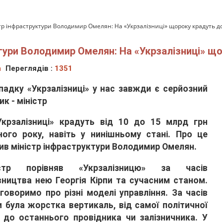
р інфраструктури Володимир Омелян: На «Укрзалізниці» щороку крадуть до
ури Володимир Омелян: На «Укрзалізниці» що
а
Переглядів :
1351
падку «Укрзалізниці» у нас завжди є серйозний
ик - міністр
Укрзалізниці» крадуть від 10 до 15 млрд грн
ого року, навіть у нинішньому стані. Про це
ив міністр інфраструктури Володимир Омелян.
істр порівняв «Укрзалізницю» за часів
вництва нею Георгія Кірпи та сучасним станом.
говоримо про різні моделі управління. За часів
и була жорстка вертикаль, від самої політичної
 до останнього провідника чи залізничника. У