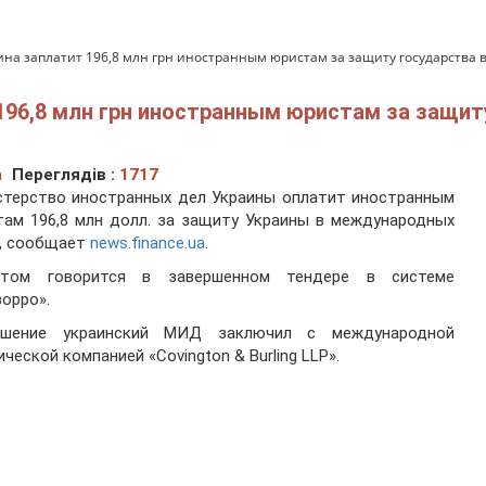
на заплатит 196,8 млн грн иностранным юристам за защиту государства 
196,8 млн грн иностранным юристам за защи
а
Переглядів :
1717
стерство иностранных дел Украины оплатит иностранным
ам 196,8 млн долл. за защиту Украины в международных
х, сообщает
news.finance.ua
.
том говорится в завершенном тендере в системе
орро».
ашение украинский МИД заключил с международной
ческой компанией «Covington & Burling LLP».