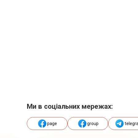
Ми в соціальних мережах:
page
group
telegr