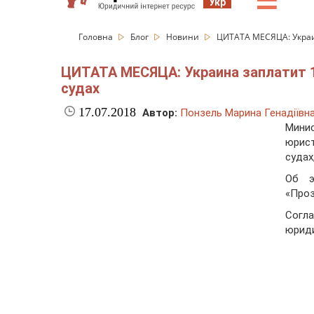
☰
Укр
Головна
Блог
Новини
ЦИТАТА МЕСЯЦА: Украи
ЦИТАТА МЕСЯЦА: Украина заплатит 
судах
17.07.2018
Автор:
Понзель Марина Генадіївн
Мини
юрист
суда
Об э
«Проз
Согл
юриди