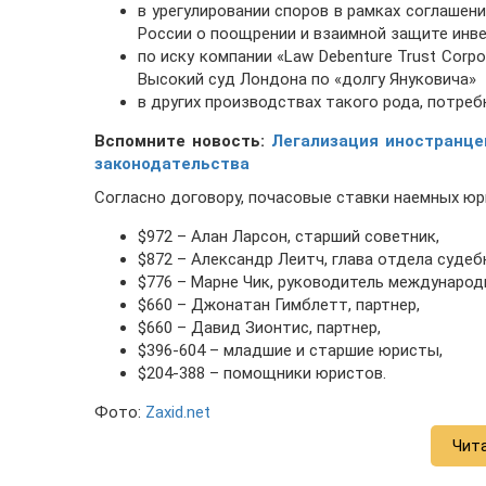
в урегулировании споров в рамках соглаше
России о поощрении и взаимной защите инв
по иску компании «Law Debenture Trust Corpor
Высокий суд Лондона по «долгу Януковича»
в других производствах такого рода, потре
Вспомните новость:
Легализация иностранце
законодательства
Согласно договору, почасовые ставки наемных ю
$972 – Алан Ларсон, старший советник,
$872 – Александр Леитч, глава отдела суде
$776 – Марне Чик, руководитель международ
$660 – Джонатан Гимблетт, партнер,
$660 – Давид Зионтис, партнер,
$396-604 – младшие и старшие юристы,
$204-388 – помощники юристов.
Фото:
Zaxid.net
Чит