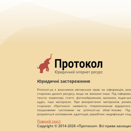
Юридичні застереження
Protocol.ua є власником авторських прав на інформацію, роз
сторінках даного ресурсу, якщо не вказано інше. Під інформа
тексти, коментарі, статті, фотозображення, малюнки, ящик-шот
аудіо, інші матеріали. При використанні матеріалів, розм
сторінках «Протокол» наявність гіперпосилання відкритого
пошуковими системами на protocol.ua обов`язкове. Під
розуміється копіювання, адаптація, рерайтинг, модифікація тощ
Повний текст
Copyright © 2014-2026 «Протокол». Всі права захищен