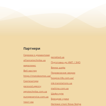
Партнери
Сережки з діамантами
pereklad.ua
alliancetechnika.ua
Підготовка до НМТ / ЗНО
миралинкс
Винна шафа
Веб мастер
Перевезення хворих
https://motokosmos.ua/
hospice-life.com.ua/
Синтезатори
mk-translations.ua
perevod.agency
maltina.com.ua
agrotechnika.com.ua
Шафи купе
europeservice.com.ua
Брендові сумки
текст юа
Натяжні стелі Nova Stelya