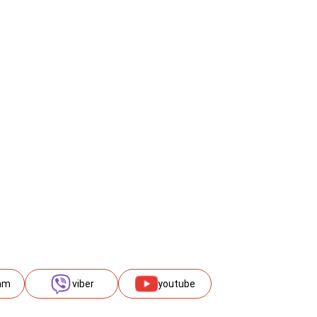
am
viber
youtube