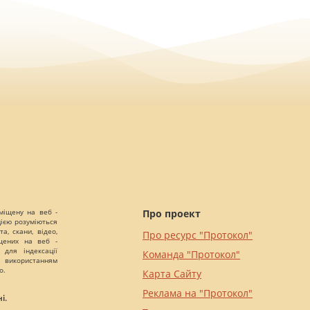
міщену на веб -
Про проект
цією розуміються
а, скани, відео,
Про ресурс "Протокол"
іщених на веб -
 для індексації
Команда "Протокол"
 використанням
о.
Карта Сайту
Реклама на "Протокол"
і.