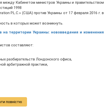
ния между Кабинетом министров Украины и правительством
естиций 1998
ation P.L.C.» (США) против Украины от 17 февраля 2016 г. в
бность в которых может возникнуть.
в на территории Украины: нововведения и изменения
ристов составляют:
бных разбирательств Лондонского офиса,
ной арбитражной практики,
ати повністю