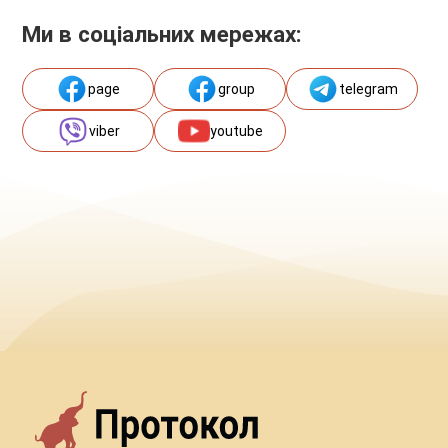
Ми в соціальних мережах:
page
group
telegram
viber
youtube