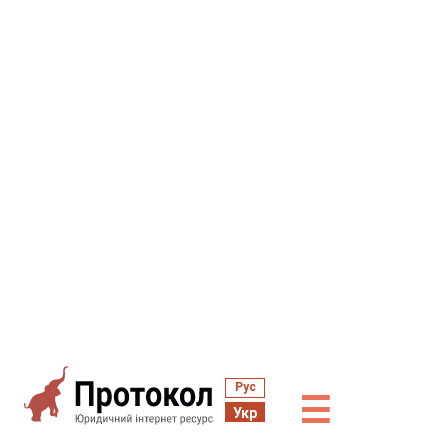
Рус
☰
Укр