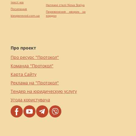
текст юа
Натяжні стелі Nova Stelya
Посилання
Перевезення хворих за
kievperevod.com.ua
кордон
Про проект
Про ресурс "Протокол"
Команда "Протокол"
Карта Сайту
Реклама на "Протокол"
Тендер на юридическую услугу
Угода користувача