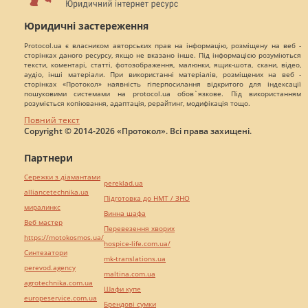
Юридичні застереження
Protocol.ua є власником авторських прав на інформацію, розміщену на веб -
сторінках даного ресурсу, якщо не вказано інше. Під інформацією розуміються
тексти, коментарі, статті, фотозображення, малюнки, ящик-шота, скани, відео,
аудіо, інші матеріали. При використанні матеріалів, розміщених на веб -
сторінках «Протокол» наявність гіперпосилання відкритого для індексації
пошуковими системами на protocol.ua обов`язкове. Під використанням
розуміється копіювання, адаптація, рерайтинг, модифікація тощо.
Повний текст
Copyright © 2014-2026 «Протокол». Всі права захищені.
Партнери
Сережки з діамантами
pereklad.ua
alliancetechnika.ua
Підготовка до НМТ / ЗНО
миралинкс
Винна шафа
Веб мастер
Перевезення хворих
https://motokosmos.ua/
hospice-life.com.ua/
Синтезатори
mk-translations.ua
perevod.agency
maltina.com.ua
agrotechnika.com.ua
Шафи купе
europeservice.com.ua
Брендові сумки