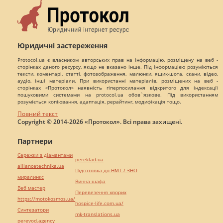
Юридичні застереження
Protocol.ua є власником авторських прав на інформацію, розміщену на веб -
сторінках даного ресурсу, якщо не вказано інше. Під інформацією розуміються
тексти, коментарі, статті, фотозображення, малюнки, ящик-шота, скани, відео,
аудіо, інші матеріали. При використанні матеріалів, розміщених на веб -
сторінках «Протокол» наявність гіперпосилання відкритого для індексації
пошуковими системами на protocol.ua обов`язкове. Під використанням
розуміється копіювання, адаптація, рерайтинг, модифікація тощо.
Повний текст
Copyright © 2014-2026 «Протокол». Всі права захищені.
Партнери
Сережки з діамантами
pereklad.ua
alliancetechnika.ua
Підготовка до НМТ / ЗНО
миралинкс
Винна шафа
Веб мастер
Перевезення хворих
https://motokosmos.ua/
hospice-life.com.ua/
Синтезатори
mk-translations.ua
perevod.agency