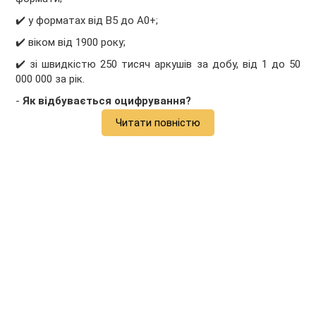
✔️
у форматах від В5 до А0+;
✔️
віком від 1900 року;
✔️
зі швидкістю 250 тисяч аркушів за добу, від 1 до 50
000 000 за рік.
-
Як відбувається оцифрування?
Читати повністю