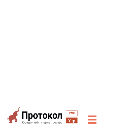
Рус
☰
Укр