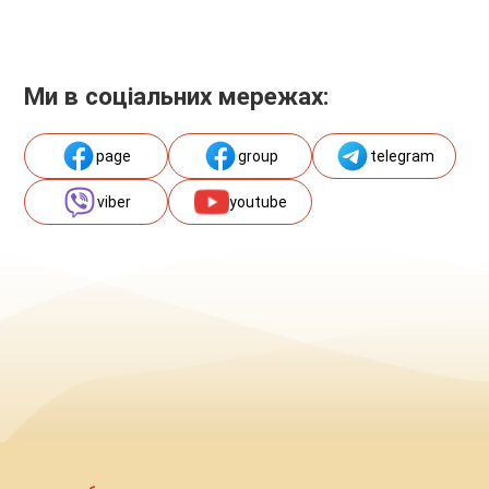
Ми в соціальних мережах:
page
group
telegram
viber
youtube