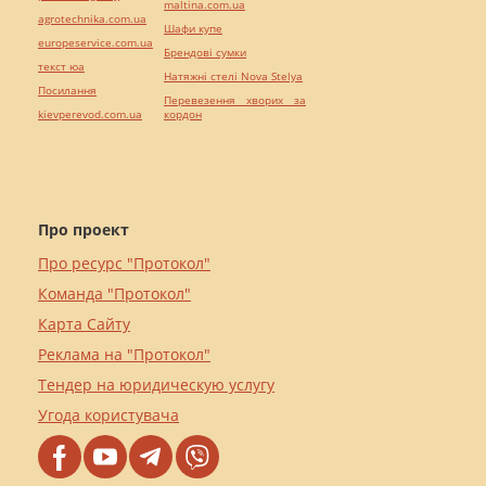
maltina.com.ua
agrotechnika.com.ua
Шафи купе
europeservice.com.ua
Брендові сумки
текст юа
Натяжні стелі Nova Stelya
Посилання
Перевезення хворих за
kievperevod.com.ua
кордон
Про проект
Про ресурс "Протокол"
Команда "Протокол"
Карта Сайту
Реклама на "Протокол"
Тендер на юридическую услугу
Угода користувача