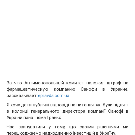
За что Антимонопольный комитет наложил штраф на
фармацевтическую компанию Санофи в Украине,
рассказывает
epravda.com.ua
.
Я хочу дати публічні відповіді на питання, які були підняті
в колонці генерального директора компанії Санофі в
України пана Гієма Граньє.
Нас звинуватили у тому, що своїми рішеннями ми
перешкоджаємо надходженню інвестицій в Україну.