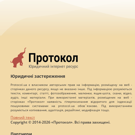
Юридичні застереження
Protocol.ua є власником авторських прав на інформацію, розміщену на веб -
сторінках даного ресурсу, якщо не вказано інше. Під інформацією розуміються
тексти, коментарі, статті, фотозображення, малюнки, ящик-шота, скани, відео,
аудіо, інші матеріали. При використанні матеріалів, розміщених на веб -
сторінках «Протокол» наявність гіперпосилання відкритого для індексації
пошуковими системами на protocol.ua обов`язкове. Під використанням
розуміється копіювання, адаптація, рерайтинг, модифікація тощо.
Повний текст
Copyright © 2014-2026 «Протокол». Всі права захищені.
Партнери