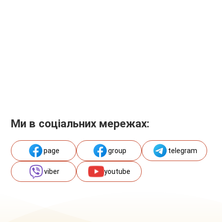
Ми в соціальних мережах:
page
group
telegram
viber
youtube