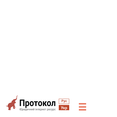
Рус
☰
Укр