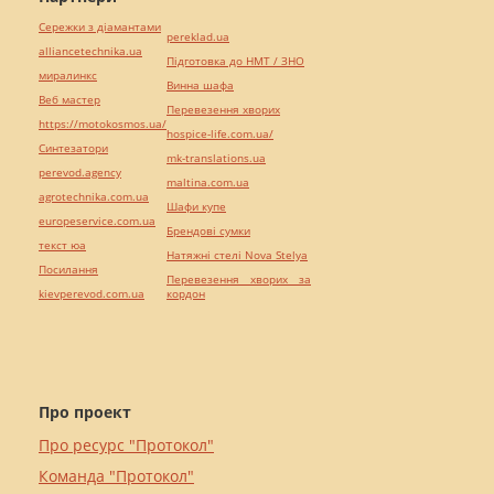
Сережки з діамантами
pereklad.ua
alliancetechnika.ua
Підготовка до НМТ / ЗНО
миралинкс
Винна шафа
Веб мастер
Перевезення хворих
https://motokosmos.ua/
hospice-life.com.ua/
Синтезатори
mk-translations.ua
perevod.agency
maltina.com.ua
agrotechnika.com.ua
Шафи купе
europeservice.com.ua
Брендові сумки
текст юа
Натяжні стелі Nova Stelya
Посилання
Перевезення хворих за
kievperevod.com.ua
кордон
Про проект
Про ресурс "Протокол"
Команда "Протокол"