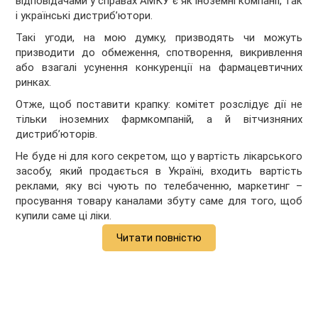
відповідачами у справах АМКУ є як іноземні компанії, так
і українські дистриб’ютори.
Такі угоди, на мою думку, призводять чи можуть
призводити до обмеження, спотворення, викривлення
або взагалі усунення конкуренції на фармацевтичних
ринках.
Отже, щоб поставити крапку: комітет розслідує дії не
тільки іноземних фармкомпаній, а й вітчизняних
дистриб’юторів.
Не буде ні для кого секретом, що у вартість лікарського
засобу, який продається в Україні, входить вартість
реклами, яку всі чують по телебаченню, маркетинг –
просування товару каналами збуту саме для того, щоб
купили саме ці ліки.
Читати повністю