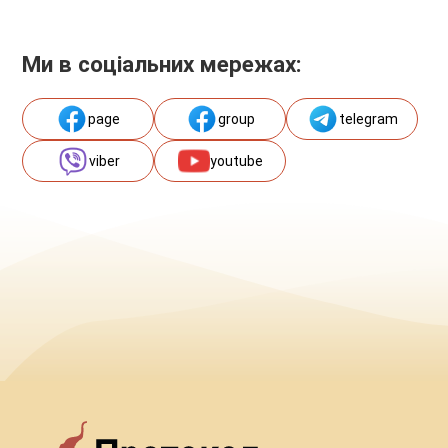
Ми в соціальних мережах:
page
group
telegram
viber
youtube