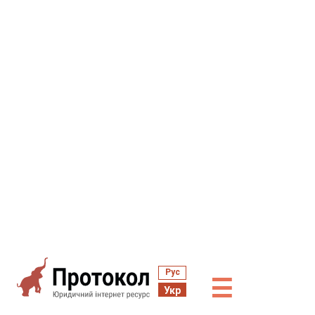
Рус
☰
Укр