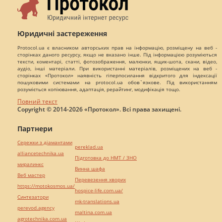
Юридичні застереження
Protocol.ua є власником авторських прав на інформацію, розміщену на веб -
сторінках даного ресурсу, якщо не вказано інше. Під інформацією розуміються
тексти, коментарі, статті, фотозображення, малюнки, ящик-шота, скани, відео,
аудіо, інші матеріали. При використанні матеріалів, розміщених на веб -
сторінках «Протокол» наявність гіперпосилання відкритого для індексації
пошуковими системами на protocol.ua обов`язкове. Під використанням
розуміється копіювання, адаптація, рерайтинг, модифікація тощо.
Повний текст
Copyright © 2014-2026 «Протокол». Всі права захищені.
Партнери
Сережки з діамантами
pereklad.ua
alliancetechnika.ua
Підготовка до НМТ / ЗНО
миралинкс
Винна шафа
Веб мастер
Перевезення хворих
https://motokosmos.ua/
hospice-life.com.ua/
Синтезатори
mk-translations.ua
perevod.agency
maltina.com.ua
agrotechnika.com.ua