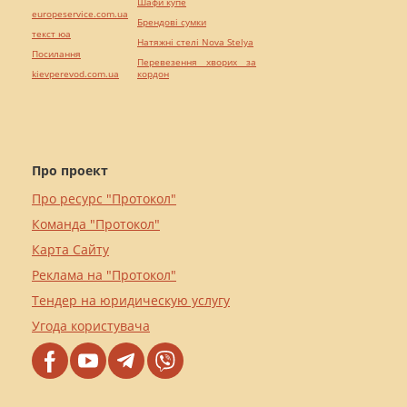
Шафи купе
europeservice.com.ua
Брендові сумки
текст юа
Натяжні стелі Nova Stelya
Посилання
Перевезення хворих за
kievperevod.com.ua
кордон
Про проект
Про ресурс "Протокол"
Команда "Протокол"
Карта Сайту
Реклама на "Протокол"
Тендер на юридическую услугу
Угода користувача