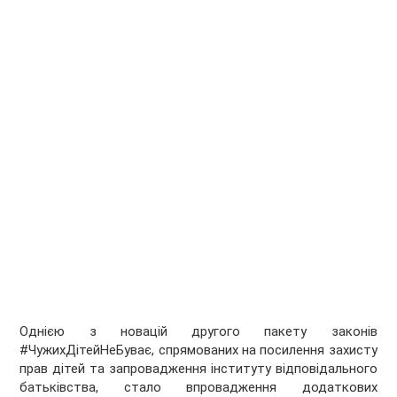
Однією з новацій другого пакету законів
#ЧужихДітейНеБуває, спрямованих на посилення захисту
прав дітей та запровадження інституту відповідального
батьківства, стало впровадження додаткових