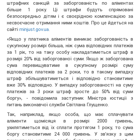
штрафних санкцій за заборгованість по аліментах
більше 1 року. Ці штрафи будуть спрямовані
безпосередньо дітям і є своєрідною компенсацією за
несвоєчасне отримання ними коштів. Про це йдеться на
сайті
minjust.gov.ua
.
«Якщо у платника аліментів виникає заборгованість в
сукупному розмірі більша, ніж сума відповідних платежів
за 1 рік, то на таку особу накладатиметься штраф в
розмірі 20% від заборгованої суми. Якщо ж заборгована
сума перевищуватиме в сукупному розмірі суму
відповідних платежів за 2 роки, то в такому випадку
штраф збільшуватиметься і відповідно становитиме
вже 30% відповідно. У випадку заборгованості на суму
платежів за 3 роки штраф зросте до 50% від суми
боргу», - повідомила заступник Міністра юстиції з
питань виконавчої служби Світлана Глущенко.
Так, наприклад, якщо особа, що має сплачувати
аліменти щомісяця в розмірі 2000 гривень,
ухилятиметься від їх сплати протягом 1 року, то сума
боргу становитиме 24 000 гривень. У зв’язку з цим