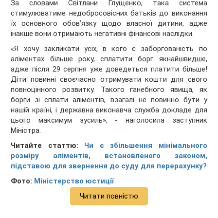
За словами Світлани Глущенко, така система
стимулюватиме недобросовісних батьків до виконання
їх основного обов’язку щодо власної дитини, адже
інакше вони отримають негативні фінансові наслідки.
«Я хочу закликати усіх, в кого є заборгованість по
аліментах більше року, сплатити борг якнайшвидше,
адже після 29 серпня уже доведеться платити більше!
Діти повинні своєчасно отримувати кошти для свого
повноцінного розвитку. Такого ганебного явища, як
борги зі сплати аліментів, взагалі не повинно бути у
нашій країні, і державна виконавча служба докладе для
цього максимум зусиль», - наголосила заступник
Міністра.
Читайте статтю:
Чи є збільшення мінімального
розміру аліментів, встановленого законом,
підставою для звернення до суду для перерахунку?
Фото:
Міністерство юстиції
Читати повністю