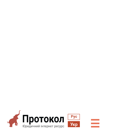
Рус
☰
Укр