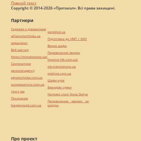
Повний текст
Copyright © 2014-2026 «Протокол». Всі права захищені.
Партнери
Сережки з діамантами
pereklad.ua
alliancetechnika.ua
Підготовка до НМТ / ЗНО
миралинкс
Винна шафа
Веб мастер
Перевезення хворих
https://motokosmos.ua/
hospice-life.com.ua/
Синтезатори
mk-translations.ua
perevod.agency
maltina.com.ua
agrotechnika.com.ua
Шафи купе
europeservice.com.ua
Брендові сумки
текст юа
Натяжні стелі Nova Stelya
Посилання
Перевезення хворих за
kievperevod.com.ua
кордон
Про проект