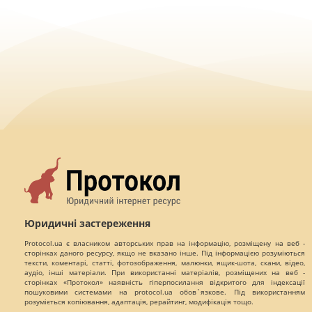
Юридичні застереження
Protocol.ua є власником авторських прав на інформацію, розміщену на веб -
сторінках даного ресурсу, якщо не вказано інше. Під інформацією розуміються
тексти, коментарі, статті, фотозображення, малюнки, ящик-шота, скани, відео,
аудіо, інші матеріали. При використанні матеріалів, розміщених на веб -
сторінках «Протокол» наявність гіперпосилання відкритого для індексації
пошуковими системами на protocol.ua обов`язкове. Під використанням
розуміється копіювання, адаптація, рерайтинг, модифікація тощо.