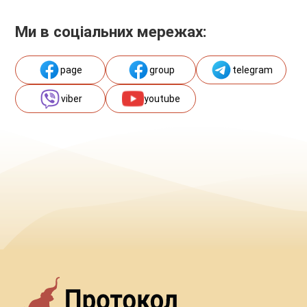
Ми в соціальних мережах:
page
group
telegram
viber
youtube