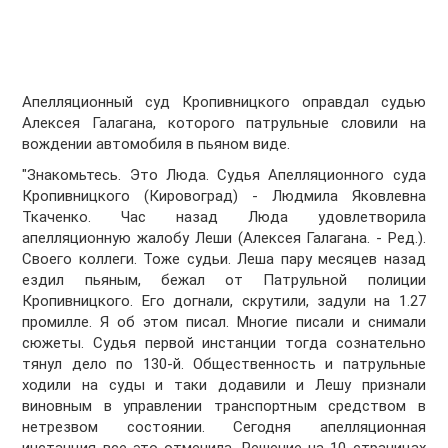
Апелляционный суд Кропивницкого оправдал судью
Алексея Галагана, которого патрульные словили на
вождении автомобиля в пьяном виде.
"Знакомьтесь. Это Люда. Судья Апелляционного суда
Кропивницкого (Кировоград) - Людмила Яковлевна
Ткаченко. Час назад Люда удовлетворила
апелляционную жалобу Леши (Алексея Галагана. - Ред.).
Своего коллеги. Тоже судьи. Леша пару месяцев назад
ездил пьяным, бежал от Патрульной полиции
Кропивницкого. Его догнали, скрутили, задули на 1.27
промилле. Я об этом писал. Многие писали и снимали
сюжеты. Судья первой инстанции тогда сознательно
тянул дело по 130-й. Общественность и патрульные
ходили на суды и таки додавили и Лешу признали
виновным в управлении транспортным средством в
нетрезвом состоянии. Сегодня апелляционная