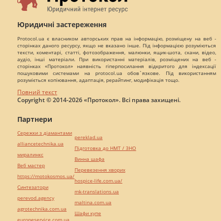
Юридичні застереження
Protocol.ua є власником авторських прав на інформацію, розміщену на веб -
сторінках даного ресурсу, якщо не вказано інше. Під інформацією розуміються
тексти, коментарі, статті, фотозображення, малюнки, ящик-шота, скани, відео,
аудіо, інші матеріали. При використанні матеріалів, розміщених на веб -
сторінках «Протокол» наявність гіперпосилання відкритого для індексації
пошуковими системами на protocol.ua обов`язкове. Під використанням
розуміється копіювання, адаптація, рерайтинг, модифікація тощо.
Повний текст
Copyright © 2014-2026 «Протокол». Всі права захищені.
Партнери
Сережки з діамантами
pereklad.ua
alliancetechnika.ua
Підготовка до НМТ / ЗНО
миралинкс
Винна шафа
Веб мастер
Перевезення хворих
https://motokosmos.ua/
hospice-life.com.ua/
Синтезатори
mk-translations.ua
perevod.agency
maltina.com.ua
agrotechnika.com.ua
Шафи купе
europeservice.com.ua