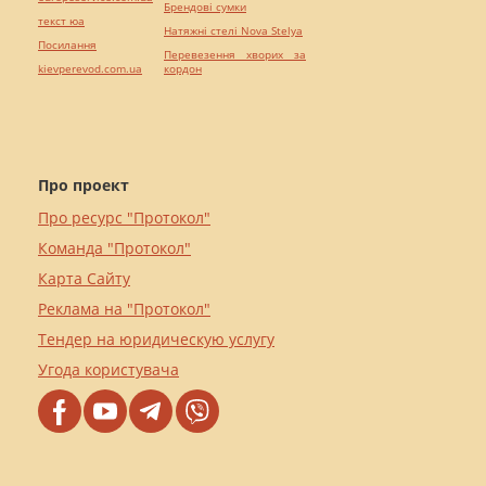
Брендові сумки
текст юа
Натяжні стелі Nova Stelya
Посилання
Перевезення хворих за
kievperevod.com.ua
кордон
Про проект
Про ресурс "Протокол"
Команда "Протокол"
Карта Сайту
Реклама на "Протокол"
Тендер на юридическую услугу
Угода користувача