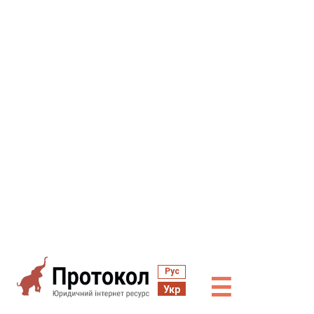
Рус
☰
Укр