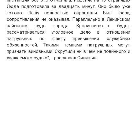
инстанция все это отменила. Решение на 10 страницах
Люда подготовила за двадцать минут. Оно было уже
готово. Лешу полностью оправдали. Был трезв,
сопротивления не оказывал. Параллельно в Ленинском
районном суде города Кропивницкого будет
рассматриваться уголовное дело в отношении
патрульных по факту превышения служебных
обязанностей. Такими темпами патрульных могут
признать виновными. Скрутили ни в чем не повинного и
уважаемого судью", - рассказал Синицын.