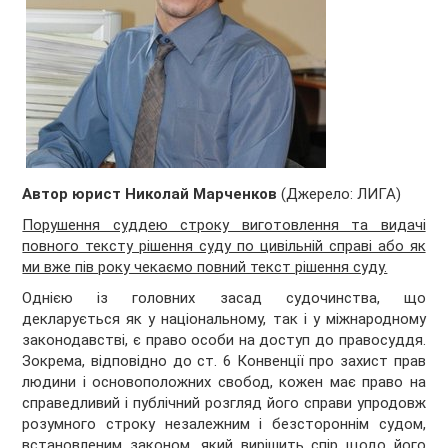
Автор юрист
Николай Марченков
(Джерело: ЛИГА)
Порушення суддею строку виготовлення та видачі
повного тексту рішення суду по цивільній справі або як
ми вже пів року чекаємо повний текст рішення суду.
Однією із головних засад судочинства, що
декларується як у національному, так і у міжнародному
законодавстві, є право особи на доступ до правосуддя.
Зокрема, відповідно до ст. 6 Конвенції про захист прав
людини і основоположних свобод, кожен має право на
справедливий і публічний розгляд його справи упродовж
розумного строку незалежним і безстороннім судом,
встановленим законом, який вирішить спір щодо його