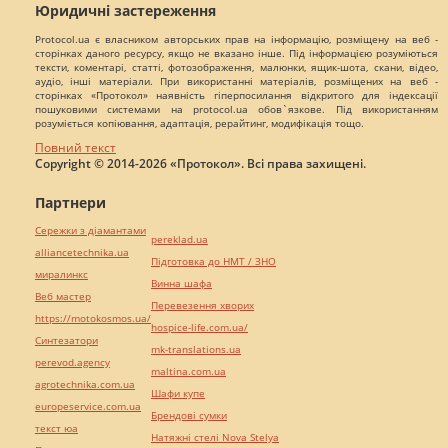
Юридичні застереження
Protocol.ua є власником авторських прав на інформацію, розміщену на веб -
сторінках даного ресурсу, якщо не вказано інше. Під інформацією розуміються
тексти, коментарі, статті, фотозображення, малюнки, ящик-шота, скани, відео,
аудіо, інші матеріали. При використанні матеріалів, розміщених на веб -
сторінках «Протокол» наявність гіперпосилання відкритого для індексації
пошуковими системами на protocol.ua обов`язкове. Під використанням
розуміється копіювання, адаптація, рерайтинг, модифікація тощо.
Повний текст
Copyright © 2014-2026 «Протокол». Всі права захищені.
Партнери
Сережки з діамантами
pereklad.ua
alliancetechnika.ua
Підготовка до НМТ / ЗНО
миралинкс
Винна шафа
Веб мастер
Перевезення хворих
https://motokosmos.ua/
hospice-life.com.ua/
Синтезатори
mk-translations.ua
perevod.agency
maltina.com.ua
agrotechnika.com.ua
Шафи купе
europeservice.com.ua
Брендові сумки
текст юа
Натяжні стелі Nova Stelya