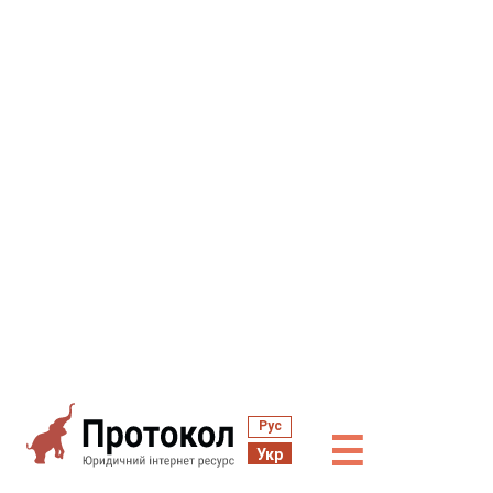
Рус
☰
Укр