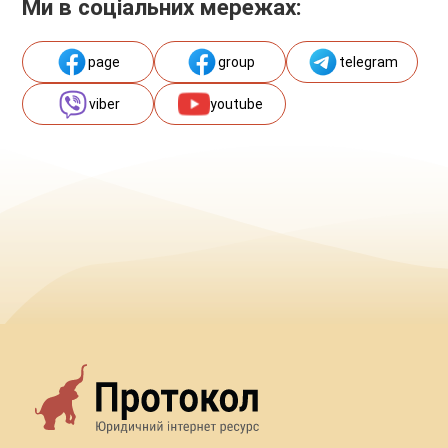
Ми в соціальних мережах:
page
group
telegram
viber
youtube