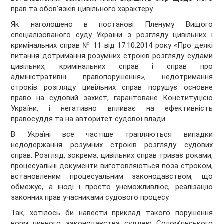
прав та обов’язків цивільного характеру.
Як наголошено в постанові Пленуму Вищого
спеціалізованого суду України з розгляду цивільних і
кримінальних справ № 11 від 17.10.2014 року «Про деякі
питання дотримання розумних строків розгляду судами
цивільних, кримінальних справ і справ про
адміністративні правопорушення», недотримання
строків розгляду цивільних справ порушує основне
право на судовий захист, гарантоване Конституцією
України, і негативно впливає на ефективність
правосуддя та на авторитет судової влади.
В Україні все частіше трапляються випадки
недодержання розумних строків розгляду судових
справ. Розгляд, зокрема, цивільних справ триває роками,
процесуальні документи виготовляються поза строком,
встановленим процесуальним законодавством, що
обмежує, а іноді і просто унеможливлює, реалізацію
законних прав учасниками судового процесу.
Так, хотілось би навести приклад такого порушення
норм чинного законодавства суддею Солом’янського