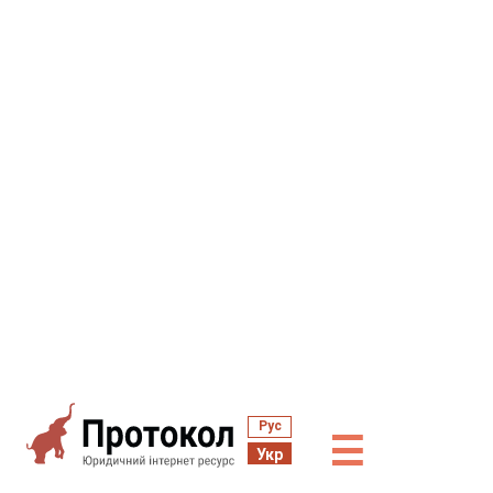
Рус
☰
Укр