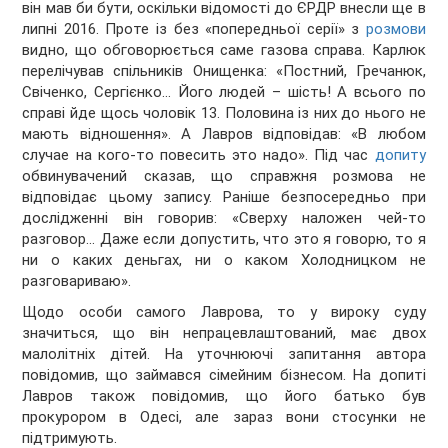
він мав би бути, оскільки відомості до ЄРДР внесли ще в
липні 2016. Проте із без «попередньої серії» з
розмови
видно, що обговорюється саме газова справа. Карлюк
перелічував спільників Онищенка: «Постний, Гречанюк,
Свіченко, Сергієнко… Його людей – шість! А всього по
справі йде щось чоловік 13. Половина із них до нього не
мають відношення». А Лавров відповідав: «В любом
случае на кого-то повесить это надо». Під час
допиту
обвинувачений сказав, що справжня розмова не
відповідає цьому запису. Раніше безпосередньо при
дослідженні він говорив: «Сверху наложен чей-то
разговор… Даже если допустить, что это я говорю, то я
ни о каких деньгах, ни о каком Холодницком не
разговариваю».
Щодо особи самого Лаврова, то у вироку суду
значиться, що він непрацевлаштований, має двох
малолітніх дітей. На уточнюючі запитання автора
повідомив, що займався сімейним бізнесом. На допиті
Лавров також повідомив, що його батько був
прокурором в Одесі, але зараз вони стосунки не
підтримують.