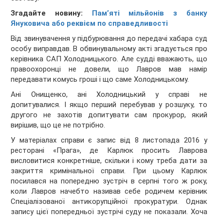
Згадайте новину:
Пам’яті мільйонів з банку
Януковича або реквієм по справедливості
Від звинувачення у підбурювання до передачі хабара суд
особу виправдав. В обвинувальному акті згадується про
керівника САП Холодницького. Але судді вважають, що
правоохоронці не довели, що Лавров мав намір
передавати комусь гроші і що саме Холодницькому.
Ані Онищенко, ані Холодницький у справі не
допитувалися. І якщо перший перебував у розшуку, то
другого не захотів допитувати сам прокурор, який
вирішив, що це не потрібно.
У матеріалах справи є запис від 8 листопада 2016 у
ресторані «Прага», де Карлюк просить Лаврова
висловитися конкретніше, скільки і кому треба дати за
закриття кримінальної справи. При цьому Карлюк
посилався на попередню зустріч в серпні того ж року,
коли Лавров начебто називав себе родичем керівник
Спеціалізованої антикорупційної прокуратури. Однак
запису цієї попередньої зустрічі суду не показали. Хоча