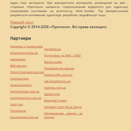
аудіо, інші матеріали. При використанні матеріалів, розміщених на веб -
сторінках «Протокол» наявність гіперпосилання відкритого для індексації
пошуковими системами на protocol.ua обов`язкове. Під використанням
розуміється копіювання, адаптація, рерайтинг, модифікація тощо.
Повний текст
Copyright © 2014-2026 «Протокол». Всі права захищені.
Партнери
Сережки з діамантами
pereklad.ua
alliancetechnika.ua
Підготовка до НМТ / ЗНО
миралинкс
Винна шафа
Веб мастер
Перевезення хворих
https://motokosmos.ua/
hospice-life.com.ua/
Синтезатори
mk-translations.ua
perevod.agency
maltina.com.ua
agrotechnika.com.ua
Шафи купе
europeservice.com.ua
Брендові сумки
текст юа
Натяжні стелі Nova Stelya
Посилання
Перевезення хворих за
kievperevod.com.ua
кордон