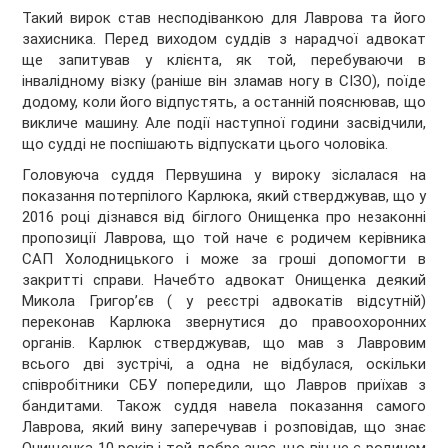
Такий вирок став несподіванкою для Лаврова та його
захисника. Перед виходом суддів з нарадчої адвокат
ще запитував у клієнта, як той, перебуваючи в
інвалідному візку (раніше він зламав ногу в СІЗО), поїде
додому, коли його відпустять, а останній пояснював, що
викличе машину. Але події наступної години засвідчили,
що судді не поспішають відпускати цього чоловіка.
Головуюча суддя Первушина у вироку зіслалася на
показання потерпілого Карлюка, який стверджував, що у
2016 році дізнався від біглого Онищенка про незаконні
пропозиції Лаврова, що той наче є родичем керівника
САП Холодницького і може за гроші допомогти в
закритті справи. Начебто адвокат Онищенка деякий
Микола Григор’єв ( у реєстрі адвокатів відсутній)
переконав Карлюка звернутися до правоохоронних
органів. Карлюк стверджував, що мав з Лавровим
всього дві зустрічі, а одна не відбулася, оскільки
співробітники СБУ попередили, що Лавров приїхав з
бандитами. Також суддя навела показання самого
Лаврова, який вину заперечував і розповідав, що знає