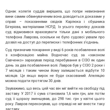
Однак колегія суддів вирішила, що попри невизнання
вини самим обвинуваченим вона доводиться доказами у
справі – показаннями свідків Карлюка і сбушника
Бігерієва, матеріалами НСРД. Із усього переліку доказів
суд відмовився враховувати тільки дані з мобільного
телефона Лаврова, оскільки не було судової ухвали про
дозвіл на доступ до переписки і телефонних з’єднань.
Суд призначив покарання у виді 6 років позбавлення волі
з конфіскацією майна. Водночас суд за «законом
Савченко» зарахував період перебування в СІЗО як один
день за два позбавлення волі. Лавров був у СІЗО 2 роки і
7 місяців і таким чином йому залишається відбути 10
місяців. Це якщо вирок не буде скасований. Апеляцію
можна подати протягом 30 днів.
Зауважимо, що весь цей час він міг вийти на свободу під
заставу. У 2017 її сума становила 1,6 млн грн, але потім
суд її щоразу зменшував, до 298 тис. грн у квітні цього
року. Лавров переконував, що справді не міг внести таку
заставу.