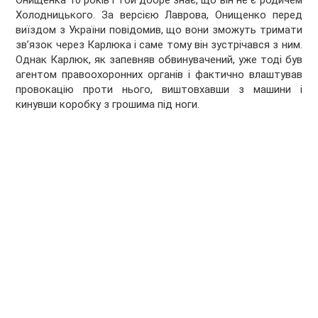
Онищенка 10 років і той добре знає, що він не є родичем
Холодницького. За версією Лаврова, Онищенко перед
виїздом з України повідомив, що вони зможуть тримати
зв’язок через Карлюка і саме тому він зустрічався з ним.
Однак Карлюк, як запевняв обвинувачений, уже тоді був
агентом правоохоронних органів і фактично влаштував
провокацію проти нього, виштовхавши з машини і
кинувши коробку з грошима під ноги.