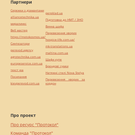
Партнери
Сережки з діамантами
pereklad.ua
alliancetechnika.ua
Підготовка до НМТ / ЗНО
миралинкс
Винна шафа
Веб мастер
Перевезення хворих
https://motokosmos.ua/
hospice-life.com.ua/
Синтезатори
mk-translations.ua
perevod.agency
maltina.com.ua
agrotechnika.com.ua
Шафи купе
europeservice.com.ua
Брендові сумки
текст юа
Натяжні стелі Nova Stelya
Посилання
Перевезення хворих за
kievperevod.com.ua
кордон
Про проект
Про ресурс "Протокол"
Команда "Протокол"