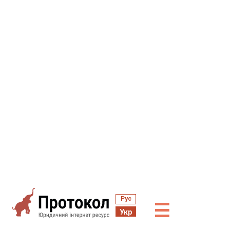
Рус
☰
Укр