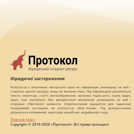
Юридичні застереження
Protocol.ua є власником авторських прав на інформацію, розміщену на веб -
сторінках даного ресурсу, якщо не вказано інше. Під інформацією розуміються
тексти, коментарі, статті, фотозображення, малюнки, ящик-шота, скани, відео,
аудіо, інші матеріали. При використанні матеріалів, розміщених на веб -
сторінках «Протокол» наявність гіперпосилання відкритого для індексації
пошуковими системами на protocol.ua обов`язкове. Під використанням
розуміється копіювання, адаптація, рерайтинг, модифікація тощо.
Повний текст
Copyright © 2014-2026 «Протокол». Всі права захищені.