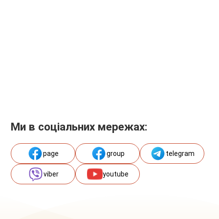
Ми в соціальних мережах:
page
group
telegram
viber
youtube