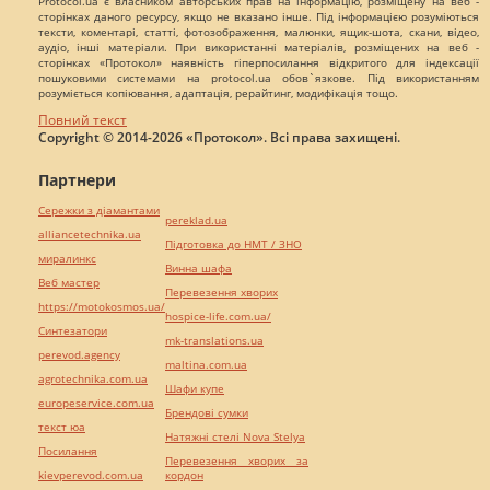
Protocol.ua є власником авторських прав на інформацію, розміщену на веб -
сторінках даного ресурсу, якщо не вказано інше. Під інформацією розуміються
тексти, коментарі, статті, фотозображення, малюнки, ящик-шота, скани, відео,
аудіо, інші матеріали. При використанні матеріалів, розміщених на веб -
сторінках «Протокол» наявність гіперпосилання відкритого для індексації
пошуковими системами на protocol.ua обов`язкове. Під використанням
розуміється копіювання, адаптація, рерайтинг, модифікація тощо.
Повний текст
Copyright © 2014-2026 «Протокол». Всі права захищені.
Партнери
Сережки з діамантами
pereklad.ua
alliancetechnika.ua
Підготовка до НМТ / ЗНО
миралинкс
Винна шафа
Веб мастер
Перевезення хворих
https://motokosmos.ua/
hospice-life.com.ua/
Синтезатори
mk-translations.ua
perevod.agency
maltina.com.ua
agrotechnika.com.ua
Шафи купе
europeservice.com.ua
Брендові сумки
текст юа
Натяжні стелі Nova Stelya
Посилання
Перевезення хворих за
kievperevod.com.ua
кордон