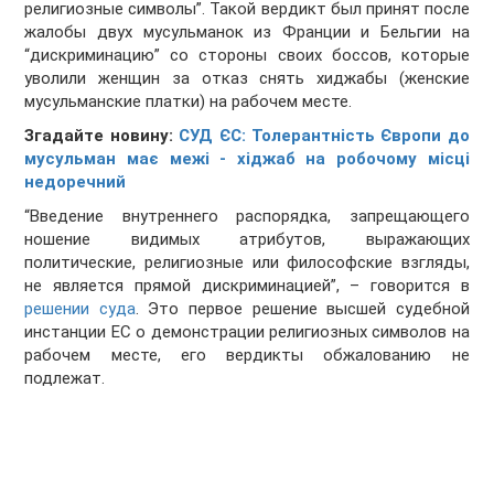
религиозные символы”. Такой вердикт был принят после
жалобы двух мусульманок из Франции и Бельгии на
“дискриминацию” со стороны своих боссов, которые
уволили женщин за отказ снять хиджабы (женские
мусульманские платки) на рабочем месте.
Згадайте новину:
СУД ЄС: Толерантність Європи до
мусульман має межі - хіджаб на робочому місці
недоречний
“Введение внутреннего распорядка, запрещающего
ношение видимых атрибутов, выражающих
политические, религиозные или философские взгляды,
не является прямой дискриминацией”, – говорится в
решении суда
. Это первое решение высшей судебной
инстанции ЕС о демонстрации религиозных символов на
рабочем месте, его вердикты обжалованию не
подлежат.