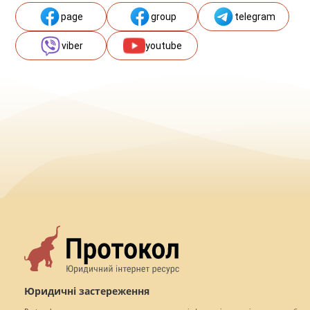
page
group
telegram
viber
youtube
Юридичні застереження