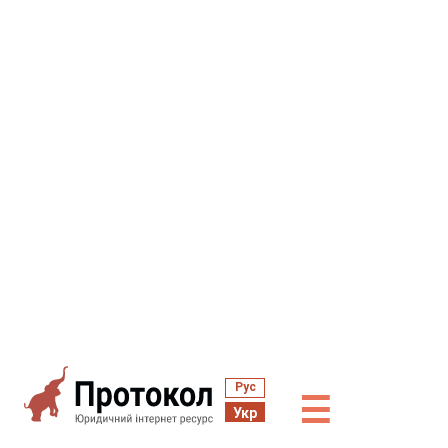
Рус
☰
Укр