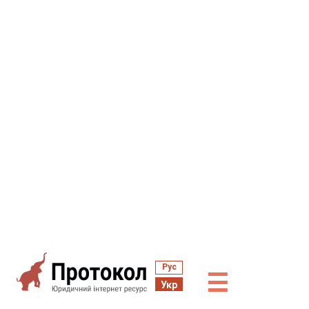
Рус
☰
Укр