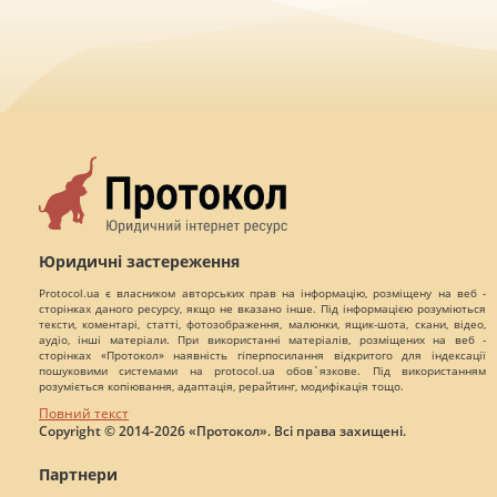
Юридичні застереження
Protocol.ua є власником авторських прав на інформацію, розміщену на веб -
сторінках даного ресурсу, якщо не вказано інше. Під інформацією розуміються
тексти, коментарі, статті, фотозображення, малюнки, ящик-шота, скани, відео,
аудіо, інші матеріали. При використанні матеріалів, розміщених на веб -
сторінках «Протокол» наявність гіперпосилання відкритого для індексації
пошуковими системами на protocol.ua обов`язкове. Під використанням
розуміється копіювання, адаптація, рерайтинг, модифікація тощо.
Повний текст
Copyright © 2014-2026 «Протокол». Всі права захищені.
Партнери