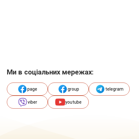
Ми в соціальних мережах:
page
group
telegram
viber
youtube