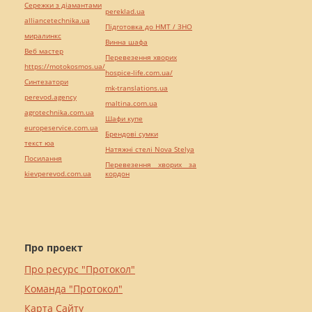
Сережки з діамантами
pereklad.ua
alliancetechnika.ua
Підготовка до НМТ / ЗНО
миралинкс
Винна шафа
Веб мастер
Перевезення хворих
https://motokosmos.ua/
hospice-life.com.ua/
Синтезатори
mk-translations.ua
perevod.agency
maltina.com.ua
agrotechnika.com.ua
Шафи купе
europeservice.com.ua
Брендові сумки
текст юа
Натяжні стелі Nova Stelya
Посилання
Перевезення хворих за
kievperevod.com.ua
кордон
Про проект
Про ресурс "Протокол"
Команда "Протокол"
Карта Сайту