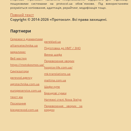
пошуковими системами на protocol.ua обов`язкове. Під використанням
розуміється копіювання, адаптація, рерайтинг, модифікація тощо.
Повний текст
Copyright © 2014-2026 «Протокол». Всі права захищені.
Партнери
Сережки з діамантами
pereklad.ua
alliancetechnika.ua
Підготовка до НМТ / ЗНО
миралинкс
Винна шафа
Веб мастер
Перевезення хворих
https://motokosmos.ua/
hospice-life.com.ua/
Синтезатори
mk-translations.ua
perevod.agency
maltina.com.ua
agrotechnika.com.ua
Шафи купе
europeservice.com.ua
Брендові сумки
текст юа
Натяжні стелі Nova Stelya
Посилання
Перевезення хворих за
kievperevod.com.ua
кордон