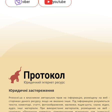
viber
youtube
Юридичні застереження
Protocol.ua є власником авторських прав на інформацію, розміщену на веб -
сторінках даного ресурсу, якщо не вказано інше. Під інформацією розуміються
тексти, коментарі, статті, фотозображення, малюнки, ящик-шота, скани, відео,
аудіо, інші матеріали. При використанні матеріалів, розміщених на веб -
сторінках «Протокол» наявність гіперпосилання відкритого для індексації