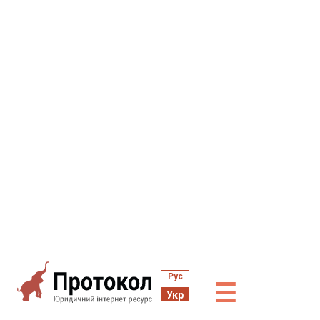
Рус
☰
Укр