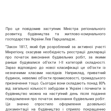
Про це повідомив заступник Міністра регіонального
розвитку, будівництва та житлово-комунального
господарства України Лев Парцхаладзе..
“Закон 1817, який був розроблений за активної участі
Мінрегіону, скасував необхідність реєстрації декларації
про початок виконання будівельних робіт, за якими
раніше будувалися об’єкти І-ІІ категорій складності.
Зараз відповідно до нової класифікації це об’єкти із
незначними класами наслідків. Наприклад, приватний
будинок, невеликі об’єкти промисловості, громадського
призначення тощо. Сьогодні вони складають понад 80%
від загальної кількості забудови в Україні і починати їх
будівництво можна на наступний день після подання
повідомлення про початок виконання будівельних робіт.
Це значно спростило оформлення дозвільної
документації на будівництво і сприяло покращенню