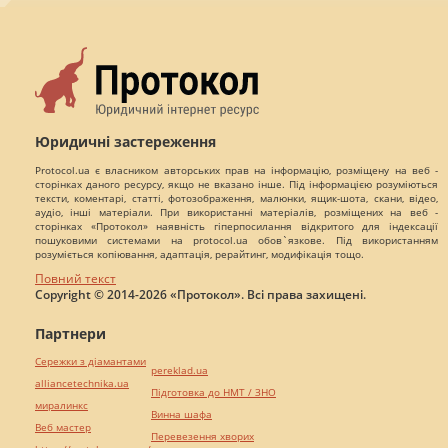
Юридичні застереження
Protocol.ua є власником авторських прав на інформацію, розміщену на веб -
сторінках даного ресурсу, якщо не вказано інше. Під інформацією розуміються
тексти, коментарі, статті, фотозображення, малюнки, ящик-шота, скани, відео,
аудіо, інші матеріали. При використанні матеріалів, розміщених на веб -
сторінках «Протокол» наявність гіперпосилання відкритого для індексації
пошуковими системами на protocol.ua обов`язкове. Під використанням
розуміється копіювання, адаптація, рерайтинг, модифікація тощо.
Повний текст
Copyright © 2014-2026 «Протокол». Всі права захищені.
Партнери
Сережки з діамантами
pereklad.ua
alliancetechnika.ua
Підготовка до НМТ / ЗНО
миралинкс
Винна шафа
Веб мастер
Перевезення хворих