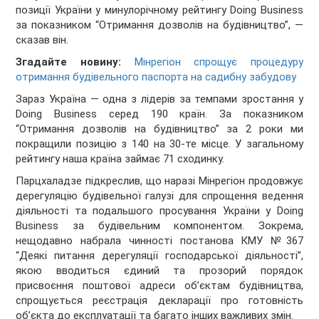
позиції України у минулорічному рейтингу Doing Business
за показником “Отримання дозволів на будівництво”, —
сказав він.
Згадайте новину:
Мінрегіон спрощує процедуру
отримання будівельного паспорта на садибну забудову
Зараз Україна — одна з лідерів за темпами зростання у
Doing Business серед 190 країн. За показником
“Отримання дозволів на будівництво” за 2 роки ми
покращили позицію з 140 на 30-те місце. У загальному
рейтингу наша країна займає 71 сходинку.
Парцхаладзе підкреслив, що наразі Мінрегіон продовжує
дерегуляцію будівельної галузі для спрощення ведення
діяльності та подальшого просування України у Doing
Business за будівельним компонентом. Зокрема,
нещодавно набрала чинності постанова КМУ №367
“Деякі питання дерегуляції господарської діяльності”,
якою вводиться єдиний та прозорий порядок
присвоєння поштової адреси об’єктам будівництва,
спрощується реєстрація декларації про готовність
об’єкта до експлуатації та багато інших важливих змін.