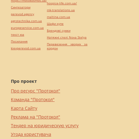
https://motokosmos.ua/
hospice-life.com.ua/
Синтезатори
mk-translations.ua
perevod.agency
maltina.com.ua
agrotechnika.com.ua
Шафи купе
europeservice.com.ua
Брендові сумки
текст юа
Натяжні стелі Nova Stelya
Посилання
Перевезення хворих за
kievperevod.com.ua
кордон
Про проект
Про ресурс "Протокол"
Команда "Протокол"
Карта Сайту
Реклама на "Протокол"
Тендер на юридическую услугу
Угода користувача