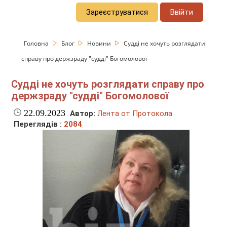
Зареєструватися
Ввійти
Головна
Блог
Новини
Судді не хочуть розглядати
справу про держзраду "судді" Богомолової
Судді не хочуть розглядати справу про
держзраду "судді" Богомолової
22.09.2023
Автор:
Лента от Протокола
Переглядів :
2084