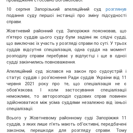
провадженні стосовно Богомолової.
10 серпня Запорізький апеляційний суд
розглянув
подання суду першої інстанції про зміну підсудності
справи.
Жовтневий районний суд Запоріжжя пояснював, що
пʼятеро суддів цього суду були задіяні як слідчі судді,
що виключає їх участь у розгляді справи по суті. У трьох
суддів відсутня спеціалізація, одна суддя на момент
розподілу справи перебуває у відпустці і ще в одної
судді закінчились повноваження.
Апеляційний суд зіслався на закон про судоустрій і
статус суддів і розʼяснення Ради суддів України від 11
червня 2021 року про те, що спеціалізація не є
обовʼязкова. І коли застосування спеціалізації
неможливе, то авторозподіл судових справ повинен
здійснюватися між усіма суддями незалежно від їхньої
спеціалізації.
Всього у Жовтневому районному суді Запоріжжя 11
суддів, з яких лише пʼять мають обʼєктивні, передбачені
законом, перешкоди для розгляду справи. Тому