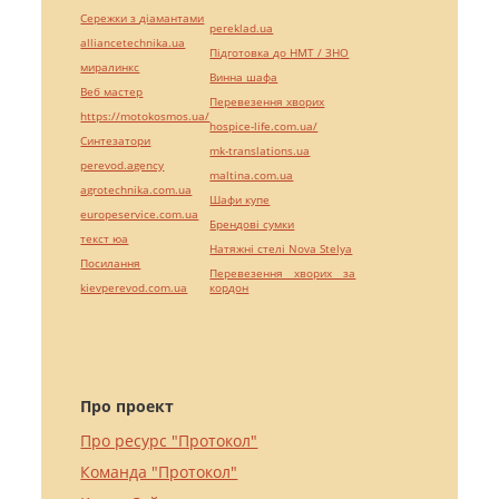
Сережки з діамантами
pereklad.ua
alliancetechnika.ua
Підготовка до НМТ / ЗНО
миралинкс
Винна шафа
Веб мастер
Перевезення хворих
https://motokosmos.ua/
hospice-life.com.ua/
Синтезатори
mk-translations.ua
perevod.agency
maltina.com.ua
agrotechnika.com.ua
Шафи купе
europeservice.com.ua
Брендові сумки
текст юа
Натяжні стелі Nova Stelya
Посилання
Перевезення хворих за
kievperevod.com.ua
кордон
Про проект
Про ресурс "Протокол"
Команда "Протокол"