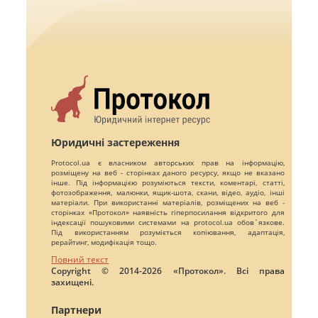
Юридичні застереження
Protocol.ua є власником авторських прав на інформацію,
розміщену на веб - сторінках даного ресурсу, якщо не вказано
інше. Під інформацією розуміються тексти, коментарі, статті,
фотозображення, малюнки, ящик-шота, скани, відео, аудіо, інші
матеріали. При використанні матеріалів, розміщених на веб -
сторінках «Протокол» наявність гіперпосилання відкритого для
індексації пошуковими системами на protocol.ua обов`язкове.
Під використанням розуміється копіювання, адаптація,
рерайтинг, модифікація тощо.
Повний текст
Copyright © 2014-2026 «Протокол». Всі права
захищені.
Партнери