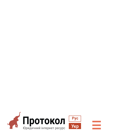
Рус
☰
Укр