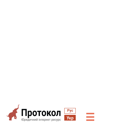
Рус
☰
Укр