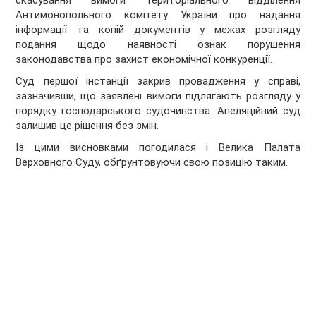
скасування вимоги територіального відділення
Антимонопольного комітету України про надання
інформації та копій документів у межах розгляду
подання щодо наявності ознак порушення
законодавства про захист економічної конкуренції.
Суд першої інстанції закрив провадження у справі,
зазначивши, що заявлені вимоги підлягають розгляду у
порядку господарського судочинства. Апеляційний суд
залишив це рішення без змін.
Із цими висновками погодилася і Велика Палата
Верховного Суду, обґрунтовуючи свою позицію таким.