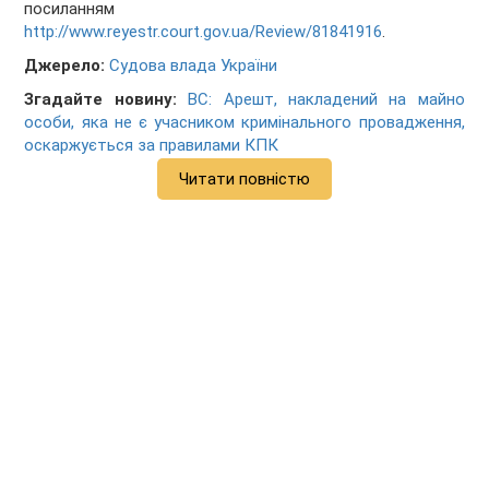
посиланням
http://www.reyestr.court.gov.ua/Review/81841916
.
Джерело:
Судова влада України
Згадайте новину:
ВС: Арешт, накладений на майно
особи, яка не є учасником кримінального провадження,
оскаржується за правилами КПК
Читати повністю