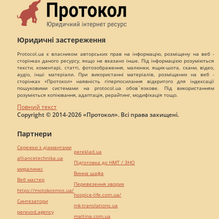
Юридичні застереження
Protocol.ua є власником авторських прав на інформацію, розміщену на веб -
сторінках даного ресурсу, якщо не вказано інше. Під інформацією розуміються
тексти, коментарі, статті, фотозображення, малюнки, ящик-шота, скани, відео,
аудіо, інші матеріали. При використанні матеріалів, розміщених на веб -
сторінках «Протокол» наявність гіперпосилання відкритого для індексації
пошуковими системами на protocol.ua обов`язкове. Під використанням
розуміється копіювання, адаптація, рерайтинг, модифікація тощо.
Повний текст
Copyright © 2014-2026 «Протокол». Всі права захищені.
Партнери
Сережки з діамантами
pereklad.ua
alliancetechnika.ua
Підготовка до НМТ / ЗНО
миралинкс
Винна шафа
Веб мастер
Перевезення хворих
https://motokosmos.ua/
hospice-life.com.ua/
Синтезатори
mk-translations.ua
perevod.agency
maltina.com.ua