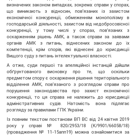
визначених законом випадках, зокрема: справи у спорах,
що виникають з відносин, пов’язаних із захистом
економічної конкуренції, обмеженням монополізму в
господарській діяльності, захистом від недобросовісної
конкуренції, у тому числі у спорах, пов’язаних з
оскарженням рішень АМК, а також справи за заявами
органів АМК з питань, віднесених законом до їх
компетенції, крім спорів, які віднесені до юрисдикції
Вищого суду з питань інтелектуальної власності.
А отже, суди першої та апеляційної інстанцій дійшли
обґрунтованого висновку про те, що оскільки
предметом спору є оскарження рішення територіального
відділення АМК, пов’язаного з розглядом справи про
порушення законодавства про захист економічної
конкуренції, то ця справа не належить до юрисдикції
адміністративних судів. Натомість вона підлягає
розгляду за правилами ГПК України.
Із повним текстом постанови ВП ВС від 24 квітня 2019
року у справі № 820/2953/18 (К/9901/66058/18)
(провадження № 11-15апп19) можна ознайомитися за