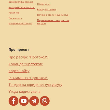
agrotechnika.com.ua
Шафи купе
europeservice.com.ua
Брендові сумки
текст юа
Натяжні стелі Nova Stelya
Посилання
Перевезення хворих за
kievperevod.com.ua
кордон
Про проект
Про ресурс "Протокол"
Команда "Протокол"
Карта Сайту
Реклама на "Протокол"
Тендер на юридическую услугу
Угода користувача