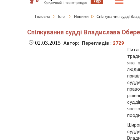
☰
Укр
Головна
Блог
Новини
Спілкування судді Влад
Спілкування судді Владислава Обере
02.03.2015
Автор:
Переглядів :
2729
Пита
тради
яка з
людин
приві
судд
право
ріше
судді
част
пооди
Широ
судд
Влад