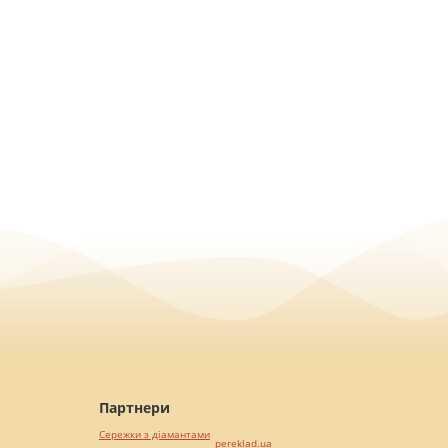
Партнери
Сережки з діамантами
pereklad.ua