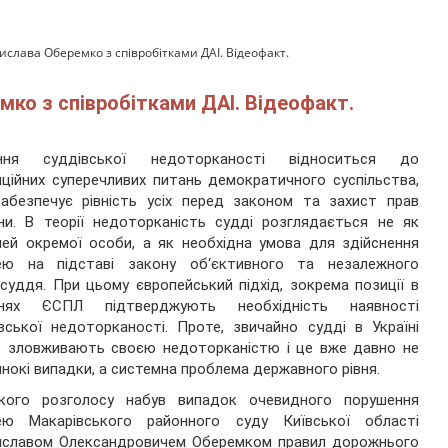
ислава Оберемко з співробітками ДАІ. Відеофакт.
мко з співробітками ДАІ. Відеофакт.
ння суддівської недоторканості відноситься до
ційних суперечливих питань демократичного суспільства,
абезпечує рівність усіх перед законом та захист прав
и. В теорії недоторканість судді розглядається не як
лей окремої особи, а як необхідна умова для здійснення
ею на підставі закону об‘єктивного та незалежного
суддя. При цьому європейський підхід, зокрема позиції в
ннях ЄСПЛ підтверджують необхідність наявності
вської недоторканості. Проте, звичайно судді в Україні
о зловживають своєю недоторканістю і це вже давно не
нокі випадки, а системна проблема державного рівня.
кого розголосу набув випадок очевидного порушення
ею Макарівського районного суду Київської області
иславом Олександровичем Оберемком правил дорожнього