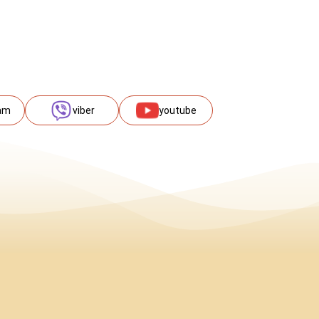
am
viber
youtube