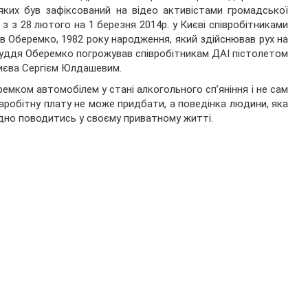
 яких був зафіксований на відео активістами громадської
 з з 28 лютого на 1 березня 2014р. у Києві співробітниками
в Оберемко, 1982 року народження, який здійснював рух на
Суддя Оберемко погрожував співробітникам ДАІ пістолетом
Києва Сергієм Юлдашевим.
емком автомобілем у стані алкогольного сп’яніння і не сам
аробітну плату не може придбати, а поведінка людини, яка
гідно поводитись у своєму приватному житті.