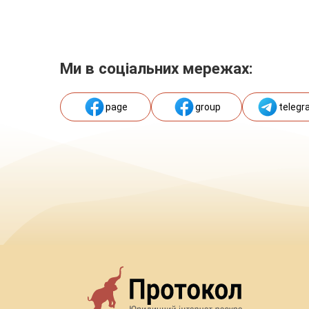
Ми в соціальних мережах:
page
group
telegr