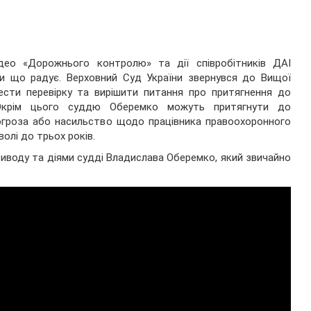
ідео «Дорожнього контролю» та дії співробітників ДАІ
ки що радує. Верховний Суд України звернувся до Вищої
овести перевірку та вирішити питання про притягнення до
о.Окрім цього суддю Оберемко можуть притягнути до
погроза або насильство щодо працівника правоохоронного
олі до трьох років.
риводу та діями судді Владислава Оберемко, який звичайно